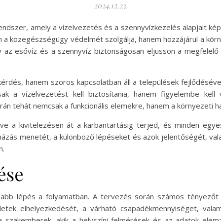
2024.12.23.
ndszer, amely a vízelvezetés és a szennyvízkezelés alapjait ké
 a közegészségügy védelmét szolgálja, hanem hozzájárul a kör
gy az esővíz és a szennyvíz biztonságosan eljusson a megfelelő
dés, hanem szoros kapcsolatban áll a települések fejlődéséve
 a vízelvezetést kell biztosítania, hanem figyelembe kell 
n tehát nemcsak a funkcionális elemekre, hanem a környezeti hatá
dve a kivitelezésen át a karbantartásig terjed, és minden eg
ázás menetét, a különböző lépéseket és azok jelentőségét, vala
n.
ése
abb lépés a folyamatban. A tervezés során számos tényezőt ke
ületek elhelyezkedését, a várható csapadékmennyiséget, valam
 a szakemberek, akik a helyszíni felmérések és az adatok elem