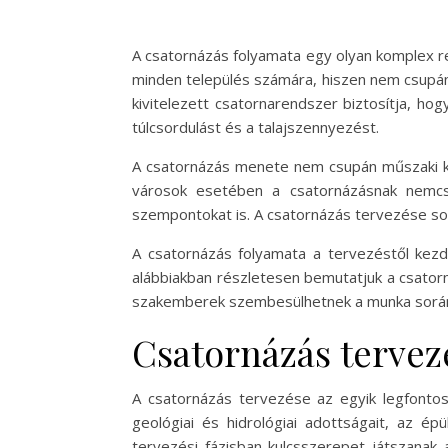
A csatornázás folyamata egy olyan komplex re
minden település számára, hiszen nem csupán
kivitelezett csatornarendszer biztosítja, ho
túlcsordulást és a talajszennyezést.
A csatornázás menete nem csupán műszaki kér
városok esetében a csatornázásnak nemcsak
szempontokat is. A csatornázás tervezése sorá
A csatornázás folyamata a tervezéstől kez
alábbiakban részletesen bemutatjuk a csatorn
szakemberek szembesülhetnek a munka sorá
Csatornázás tervez
A csatornázás tervezése az egyik legfontos
geológiai és hidrológiai adottságait, az ép
tervezési fázisban kulcsszerepet játszanak