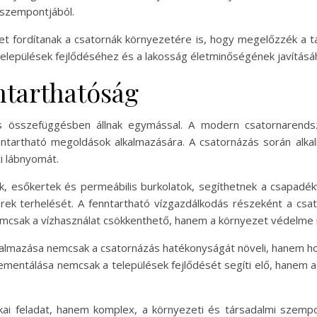
szempontjából.
t fordítanak a csatornák környezetére is, hogy megelőzzék a tal
települések fejlődéséhez és a lakosság életminőségének javításá
ntarthatóság
s összefüggésben állnak egymással. A modern csatornarendsz
enntartható megoldások alkalmazására. A csatornázás során alka
i lábnyomát.
etők, esőkertek és permeábilis burkolatok, segíthetnek a csapa
ek terhelését. A fenntartható vízgazdálkodás részeként a csa
mcsak a vízhasználat csökkenthető, hanem a környezet védelme i
almazása nemcsak a csatornázás hatékonyságát növeli, hanem hozz
mentálása nemcsak a települések fejlődését segíti elő, hanem a j
kai feladat, hanem komplex, a környezeti és társadalmi szemp