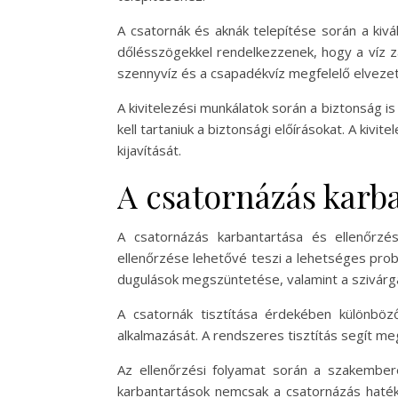
A csatornák és aknák telepítése során a kiv
dőlésszögekkel rendelkezzenek, hogy a víz za
szennyvíz és a csapadékvíz megfelelő elveze
A kivitelezési munkálatok során a biztonság 
kell tartaniuk a biztonsági előírásokat. A ki
kijavítását.
A csatornázás karba
A csatornázás karbantartása és ellenőrz
ellenőrzése lehetővé teszi a lehetséges probl
dugulások megszüntetése, valamint a szivárgá
A csatornák tisztítása érdekében különböz
alkalmazását. A rendszeres tisztítás segít m
Az ellenőrzési folyamat során a szakembere
karbantartások nemcsak a csatornázás haték