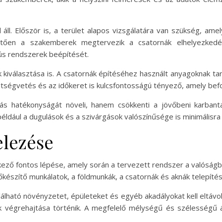
áll. Először is, a terület alapos vizsgálatára van szükség, ame
vetően a szakemberek megtervezik a csatornák elhelyezkedé
yús rendszerek beépítését.
iválasztása is. A csatornák építéséhez használt anyagoknak tart
ltségvetés és az időkeret is kulcsfontosságú tényező, amely befo
s hatékonyságát növeli, hanem csökkenti a jövőbeni karbantar
ldául a dugulások és a szivárgások valószínűsége is minimálisra
elezése
ező fontos lépése, amely során a tervezett rendszer a valóságban
őkészítő munkálatok, a földmunkák, a csatornák és aknák telepít
lálható növényzetet, épületeket és egyéb akadályokat kell eltávo
végrehajtása történik. A megfelelő mélységű és szélességű ár