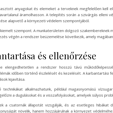
álasztott anyagokat és elemeket a terveknek megfelelően kell el
vartalanul áramolhasson. A telepítés során a szivárgás elleni v
tése alapvető a környezeti védelem szempontjából.
is kiemelt szempont. A munkaterületen dolgozó szakembereknek meg
vitelezés végén a rendszer beüzemelése következik, amely magában
ntartása és ellenőrzése
ése elengedhetetlen a rendszer hosszú távú működőképess
émák időben történő észlelését és kezelését. A karbantartási fel
sok kijavítása.
ő technikákat alkalmazhatunk, például magasnyomású vízsugara
egelőzni a dugulásokat és a visszafolyásokat, amelyek súlyos pro
k a csatornák állapotát vizsgálják, és az esetleges hibákat 
onyságát növelik, hanem hozzájárulnak a környezet védelméhez