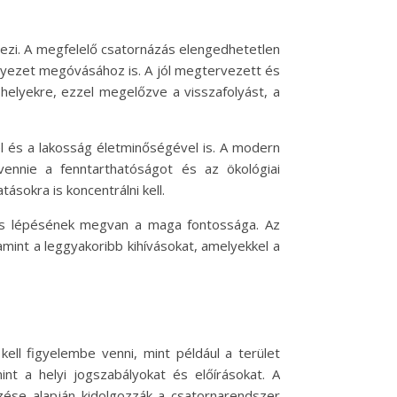
pezi. A megfelelő csatornázás elengedhetetlen
nyezet megóvásához is. A jól megtervezett és
 helyekre, ezzel megelőzve a visszafolyást, a
l és a lakosság életminőségével is. A modern
vennie a fenntarthatóságot és az ökológiai
sokra is koncentrálni kell.
yes lépésének megvan a maga fontossága. Az
mint a leggyakoribb kihívásokat, amelyekkel a
ll figyelembe venni, mint például a terület
int a helyi jogszabályokat és előírásokat. A
zése alapján kidolgozzák a csatornarendszer