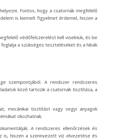
helyezni. Fontos, hogy a csatornák megfelelő
édelem is kiemelt figyelmet érdemel, hiszen a
felelő védőfelszerelést kell viselniük, és be
 foglalja a szükséges teszteléseket és a hibák
ége szempontjából. A rendszer rendszeres
adatok közé tartozik a csatornák tisztítása, a
t, mecánikai tisztítást vagy vegyi anyagok
blémákat okozhatnak.
dokumentálják. A rendszeres ellenőrzések és
 is, hiszen a szennyezett víz elvezetése és