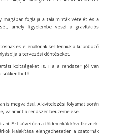
ly magában foglalja a talajminták vételét és a
sét, amely figyelembe veszi a gravitációs
ósnak és ellenállónak kell lenniük a különböző
lyásolja a tervezési döntéseket.
tási költségeket is. Ha a rendszer jól van
 csökkenthető.
 is megvalósul. A kivitelezési folyamat során
ése, valamint a rendszer beüzemelése.
lítani. Ezt követően a földmunkák következnek,
kok kialakítása elengedhetetlen a csatornák