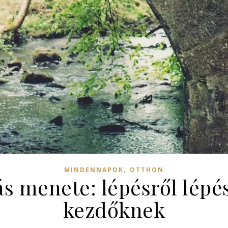
,
MINDENNAPOK
OTTHON
ás menete: lépésről lépé
kezdőknek