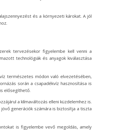
ajszennyezést és a környezeti károkat. A jól
hoz.
erek tervezésekor figyelembe kell venni a
lmazott technológiák és anyagok kiválasztása
dékvíz természetes módon való elvezetésében,
tornázás során a csapadékvíz hasznosítása is
s elősegíthető.
ájárul a klímaváltozás elleni küzdelemhez is.
övő generációk számára is biztosítja a tiszta
ontokat is figyelembe vevő megoldás, amely