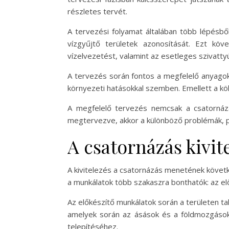
részletes tervét.
A tervezési folyamat általában több lépésből 
vízgyűjtő területek azonosítását. Ezt kö
vízelvezetést, valamint az esetleges szivatt
A tervezés során fontos a megfelelő anyagok k
környezeti hatásokkal szemben. Emellett a kö
A megfelelő tervezés nemcsak a csatornázá
megtervezve, akkor a különböző problémák, pé
A csatornázás kivit
A kivitelezés a csatornázás menetének követk
a munkálatok több szakaszra bonthatók: az el
Az előkészítő munkálatok során a területen ta
amelyek során az ásások és a földmozgások 
telepítéséhez.