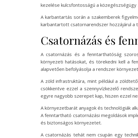
kezelése kulcsfontosságú a közegészségügy 
A karbantartás során a szakemberek figyelme
karbantartott csatornarendszer hozzájárul a 
Csatornázás és fen
A csatornázás és a fenntarthatóság szoro
környezeti hatásokat, és törekedni kell a f
alapvetően befolyásolja a rendszer környezet
A zöld infrastruktúra, mint például a zöldt
csökkentve ezzel a szennyvízkezelő rendszer
egyre nagyobb szerepet kap, hiszen ezzel ne
A környezetbarát anyagok és technológiák alk
A fenntartható csatornázási megoldások imple
és biztonságos környezetet.
A csatornázás tehát nem csupán egy techni