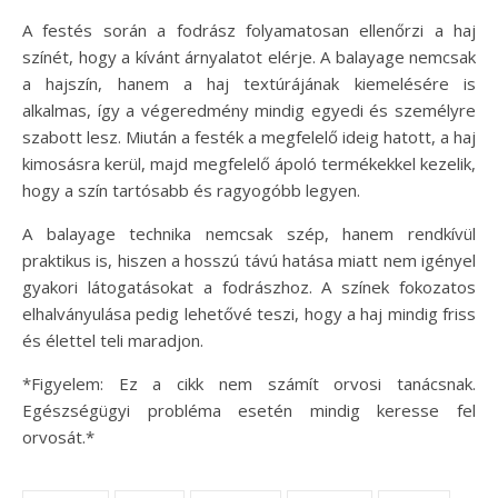
A festés során a fodrász folyamatosan ellenőrzi a haj
színét, hogy a kívánt árnyalatot elérje. A balayage nemcsak
a hajszín, hanem a haj textúrájának kiemelésére is
alkalmas, így a végeredmény mindig egyedi és személyre
szabott lesz. Miután a festék a megfelelő ideig hatott, a haj
kimosásra kerül, majd megfelelő ápoló termékekkel kezelik,
hogy a szín tartósabb és ragyogóbb legyen.
A balayage technika nemcsak szép, hanem rendkívül
praktikus is, hiszen a hosszú távú hatása miatt nem igényel
gyakori látogatásokat a fodrászhoz. A színek fokozatos
elhalványulása pedig lehetővé teszi, hogy a haj mindig friss
és élettel teli maradjon.
*Figyelem: Ez a cikk nem számít orvosi tanácsnak.
Egészségügyi probléma esetén mindig keresse fel
orvosát.*