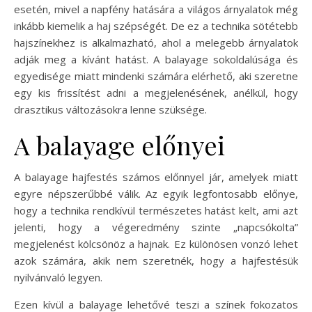
esetén, mivel a napfény hatására a világos árnyalatok még
inkább kiemelik a haj szépségét. De ez a technika sötétebb
hajszínekhez is alkalmazható, ahol a melegebb árnyalatok
adják meg a kívánt hatást. A balayage sokoldalúsága és
egyedisége miatt mindenki számára elérhető, aki szeretne
egy kis frissítést adni a megjelenésének, anélkül, hogy
drasztikus változásokra lenne szüksége.
A balayage előnyei
A balayage hajfestés számos előnnyel jár, amelyek miatt
egyre népszerűbbé válik. Az egyik legfontosabb előnye,
hogy a technika rendkívül természetes hatást kelt, ami azt
jelenti, hogy a végeredmény szinte „napcsókolta”
megjelenést kölcsönöz a hajnak. Ez különösen vonzó lehet
azok számára, akik nem szeretnék, hogy a hajfestésük
nyilvánvaló legyen.
Ezen kívül a balayage lehetővé teszi a színek fokozatos