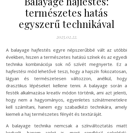
Balayage hajfestés:
természetes hatás
egyszerű technikával
2025.02.22.
A balayage hajfestés egyre népszerűbbé vált az utóbbi
években, hiszen a természetes hatású színek és az egyedi
technika kombinációja sok nő szívét megnyerte. Ez a
hajfestési mód lehetővé teszi, hogy a hajszín fokozatosan,
lágyan és természetesen változzon, anélkül, hogy
drasztikus lépéseket kellene tenni. A balayage során a
festék alkalmazása kreatív módon történik, ami azt jelenti,
hogy nem a hagyományos, egyenletes színátmenetekre
kell számítani, hanem egy szabadkézi technikára, amely
kiemeli a haj természetes fényét és textúráját.
A balayage technika nemcsak a színváltoztatás miatt
kedvelt, hanem azért is, mert rendkívül sokoldalú.