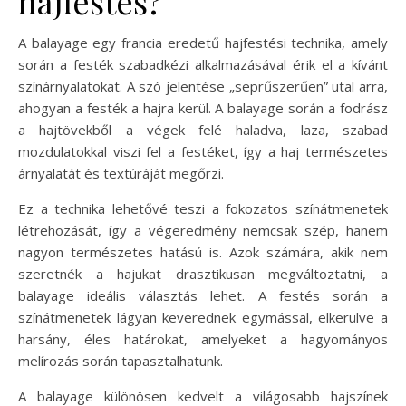
hajfestés?
A balayage egy francia eredetű hajfestési technika, amely
során a festék szabadkézi alkalmazásával érik el a kívánt
színárnyalatokat. A szó jelentése „seprűszerűen” utal arra,
ahogyan a festék a hajra kerül. A balayage során a fodrász
a hajtövekből a végek felé haladva, laza, szabad
mozdulatokkal viszi fel a festéket, így a haj természetes
árnyalatát és textúráját megőrzi.
Ez a technika lehetővé teszi a fokozatos színátmenetek
létrehozását, így a végeredmény nemcsak szép, hanem
nagyon természetes hatású is. Azok számára, akik nem
szeretnék a hajukat drasztikusan megváltoztatni, a
balayage ideális választás lehet. A festés során a
színátmenetek lágyan keverednek egymással, elkerülve a
harsány, éles határokat, amelyeket a hagyományos
melírozás során tapasztalhatunk.
A balayage különösen kedvelt a világosabb hajszínek