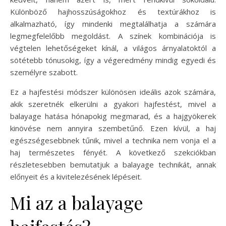
Különböző hajhosszúságokhoz és textúrákhoz is
alkalmazható, így mindenki megtalálhatja a számára
legmegfelelőbb megoldást. A színek kombinációja is
végtelen lehetőségeket kínál, a világos árnyalatoktól a
sötétebb tónusokig, így a végeredmény mindig egyedi és
személyre szabott.
Ez a hajfestési módszer különösen ideális azok számára,
akik szeretnék elkerülni a gyakori hajfestést, mivel a
balayage hatása hónapokig megmarad, és a hajgyökerek
kinövése nem annyira szembetűnő. Ezen kívül, a haj
egészségesebbnek tűnik, mivel a technika nem vonja el a
haj természetes fényét. A következő szekciókban
részletesebben bemutatjuk a balayage technikát, annak
előnyeit és a kivitelezésének lépéseit.
Mi az a balayage