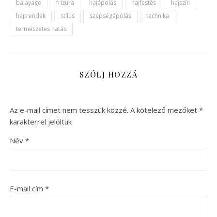
balayage
frizura
hajápolás
hajfestés
hajszín
hajtrendek
stílus
szépségápolás
technika
természetes hatás
SZÓLJ HOZZÁ
Az e-mail címet nem tesszük közzé.
A kötelező mezőket
*
karakterrel jelöltük
Név
*
E-mail cím
*