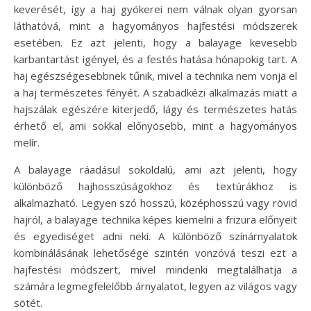
keverését, így a haj gyökerei nem válnak olyan gyorsan
láthatóvá, mint a hagyományos hajfestési módszerek
esetében. Ez azt jelenti, hogy a balayage kevesebb
karbantartást igényel, és a festés hatása hónapokig tart. A
haj egészségesebbnek tűnik, mivel a technika nem vonja el
a haj természetes fényét. A szabadkézi alkalmazás miatt a
hajszálak egészére kiterjedő, lágy és természetes hatás
érhető el, ami sokkal előnyösebb, mint a hagyományos
melír.
A balayage ráadásul sokoldalú, ami azt jelenti, hogy
különböző hajhosszúságokhoz és textúrákhoz is
alkalmazható. Legyen szó hosszú, középhosszú vagy rövid
hajról, a balayage technika képes kiemelni a frizura előnyeit
és egyediséget adni neki. A különböző színárnyalatok
kombinálásának lehetősége szintén vonzóvá teszi ezt a
hajfestési módszert, mivel mindenki megtalálhatja a
számára legmegfelelőbb árnyalatot, legyen az világos vagy
sötét.