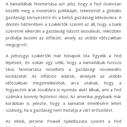
A kamatlábak fenntartása azt jelzi, hogy a Fed óvatosan
közelíti meg a monetáris politikáját, tekintettel a globális
gazdasági környezetre és a belső gazdasági kihívásokra. A
döntés hátterében a szakértők szerint az áll, hogy a bank
szeretné elkerülni a gazdaság túlzott lassulását, miközben
próbálja kezelni az inflációt, amely az utóbbi időszakban
megugrott.
A pénzügyi szakértők már hónapok óta figyelik a Fed
lépéseit, és sokan úgy vélik, hogy a kamatlábak hosszú
távú fenntartása növelheti a gazdasági növekedés
kockázatát. Az inflációs adatok, amelyek az utóbbi
időszakban megemelkedtek, arra utalnak, hogy a
fogyasztói árak továbbra is nyomás alatt állnak, ami a Fed
számára komoly fejtörést okoz. Az amerikai jegybank már
korábban is jelezte, hogy a kamatok emelésére lehet
szükség, ha a gazdaság nem mutatja a várt erősödést.
Az elnök, Jerome Powell nyilatkozata szerint a Fed