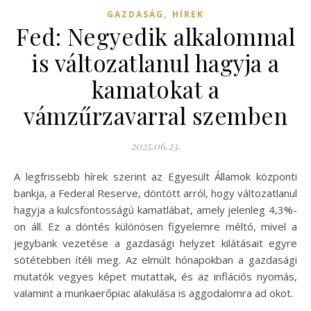
,
GAZDASÁG
HÍREK
Fed: Negyedik alkalommal
is változatlanul hagyja a
kamatokat a
vámzűrzavarral szemben
2025.06.23.
A legfrissebb hírek szerint az Egyesült Államok központi
bankja, a Federal Reserve, döntött arról, hogy változatlanul
hagyja a kulcsfontosságú kamatlábat, amely jelenleg 4,3%-
on áll. Ez a döntés különösen figyelemre méltó, mivel a
jegybank vezetése a gazdasági helyzet kilátásait egyre
sötétebben ítéli meg. Az elmúlt hónapokban a gazdasági
mutatók vegyes képet mutattak, és az inflációs nyomás,
valamint a munkaerőpiac alakulása is aggodalomra ad okot.