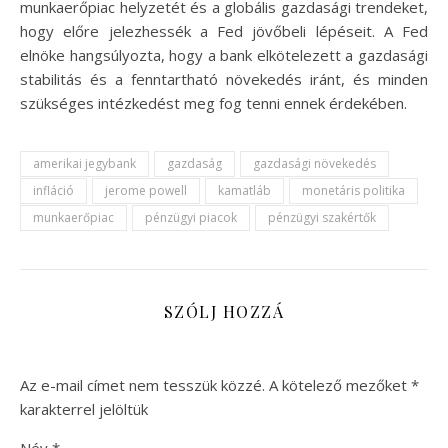
munkaerőpiac helyzetét és a globális gazdasági trendeket,
hogy előre jelezhessék a Fed jövőbeli lépéseit. A Fed
elnöke hangsúlyozta, hogy a bank elkötelezett a gazdasági
stabilitás és a fenntartható növekedés iránt, és minden
szükséges intézkedést meg fog tenni ennek érdekében.
amerikai jegybank
gazdaság
gazdasági növekedés
infláció
jerome powell
kamatláb
monetáris politika
munkaerőpiac
pénzügyi piacok
pénzügyi szakértők
SZÓLJ HOZZÁ
Az e-mail címet nem tesszük közzé.
A kötelező mezőket
*
karakterrel jelöltük
Név
*