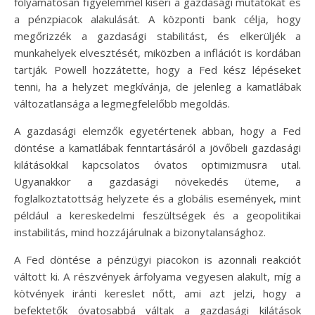
folyamatosan figyelemmel kíséri a gazdasági mutatókat és
a pénzpiacok alakulását. A központi bank célja, hogy
megőrizzék a gazdasági stabilitást, és elkerüljék a
munkahelyek elvesztését, miközben a inflációt is kordában
tartják. Powell hozzátette, hogy a Fed kész lépéseket
tenni, ha a helyzet megkívánja, de jelenleg a kamatlábak
változatlansága a legmegfelelőbb megoldás.
A gazdasági elemzők egyetértenek abban, hogy a Fed
döntése a kamatlábak fenntartásáról a jövőbeli gazdasági
kilátásokkal kapcsolatos óvatos optimizmusra utal.
Ugyanakkor a gazdasági növekedés üteme, a
foglalkoztatottság helyzete és a globális események, mint
például a kereskedelmi feszültségek és a geopolitikai
instabilitás, mind hozzájárulnak a bizonytalansághoz.
A Fed döntése a pénzügyi piacokon is azonnali reakciót
váltott ki. A részvények árfolyama vegyesen alakult, míg a
kötvények iránti kereslet nőtt, ami azt jelzi, hogy a
befektetők óvatosabbá váltak a gazdasági kilátások