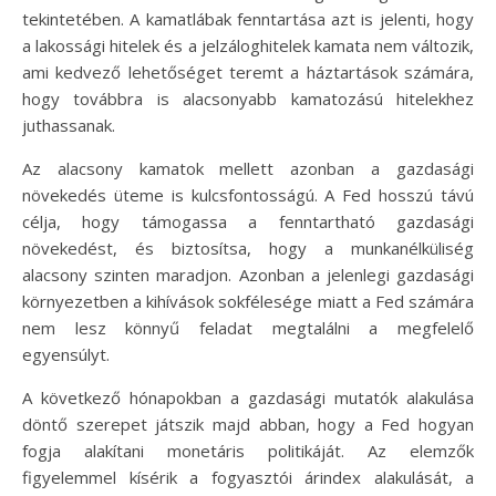
tekintetében. A kamatlábak fenntartása azt is jelenti, hogy
a lakossági hitelek és a jelzáloghitelek kamata nem változik,
ami kedvező lehetőséget teremt a háztartások számára,
hogy továbbra is alacsonyabb kamatozású hitelekhez
juthassanak.
Az alacsony kamatok mellett azonban a gazdasági
növekedés üteme is kulcsfontosságú. A Fed hosszú távú
célja, hogy támogassa a fenntartható gazdasági
növekedést, és biztosítsa, hogy a munkanélküliség
alacsony szinten maradjon. Azonban a jelenlegi gazdasági
környezetben a kihívások sokfélesége miatt a Fed számára
nem lesz könnyű feladat megtalálni a megfelelő
egyensúlyt.
A következő hónapokban a gazdasági mutatók alakulása
döntő szerepet játszik majd abban, hogy a Fed hogyan
fogja alakítani monetáris politikáját. Az elemzők
figyelemmel kísérik a fogyasztói árindex alakulását, a