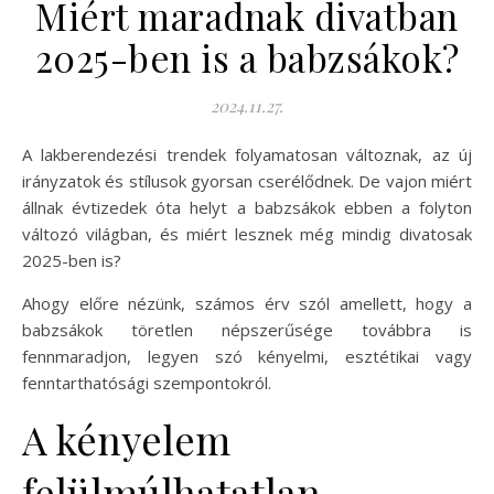
Miért maradnak divatban
2025-ben is a babzsákok?
2024.11.27.
A lakberendezési trendek folyamatosan változnak, az új
irányzatok és stílusok gyorsan cserélődnek. De vajon miért
állnak évtizedek óta helyt a babzsákok ebben a folyton
változó világban, és miért lesznek még mindig divatosak
2025-ben is?
Ahogy előre nézünk, számos érv szól amellett, hogy a
babzsákok töretlen népszerűsége továbbra is
fennmaradjon, legyen szó kényelmi, esztétikai vagy
fenntarthatósági szempontokról.
A kényelem
felülmúlhatatlan