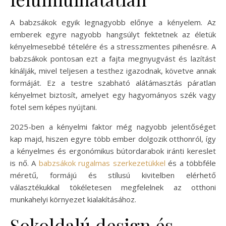
A babzsákok egyik legnagyobb előnye a kényelem. Az
emberek egyre nagyobb hangsúlyt fektetnek az életük
kényelmesebbé tételére és a stresszmentes pihenésre. A
babzsákok pontosan ezt a fajta megnyugvást és lazítást
kínálják, mivel teljesen a testhez igazodnak, követve annak
formáját. Ez a testre szabható alátámasztás páratlan
kényelmet biztosít, amelyet egy hagyományos szék vagy
fotel sem képes nyújtani.
2025-ben a kényelmi faktor még nagyobb jelentőséget
kap majd, hiszen egyre több ember dolgozik otthonról, így
a kényelmes és ergonómikus bútordarabok iránti kereslet
is nő. A
babzsákok rugalmas szerkezetükkel
és a többféle
méretű, formájú és stílusú kivitelben elérhető
választékukkal tökéletesen megfelelnek az otthoni
munkahelyi környezet kialakításához.
Sokoldalú design és