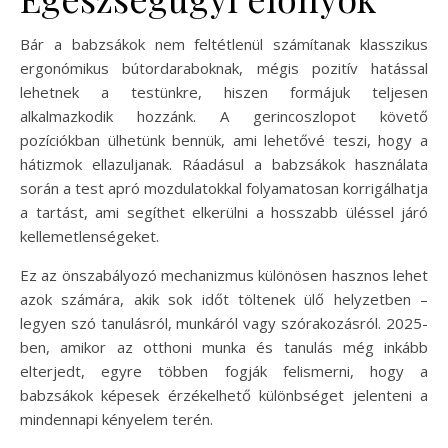
Bár a babzsákok nem feltétlenül számítanak klasszikus
ergonómikus bútordaraboknak, mégis pozitív hatással
lehetnek a testünkre, hiszen formájuk teljesen
alkalmazkodik hozzánk. A gerincoszlopot követő
pozíciókban ülhetünk bennük, ami lehetővé teszi, hogy a
hátizmok ellazuljanak. Ráadásul a babzsákok használata
során a test apró mozdulatokkal folyamatosan korrigálhatja
a tartást, ami segíthet elkerülni a hosszabb üléssel járó
kellemetlenségeket.
Ez az önszabályozó mechanizmus különösen hasznos lehet
azok számára, akik sok időt töltenek ülő helyzetben –
legyen szó tanulásról, munkáról vagy szórakozásról. 2025-
ben, amikor az otthoni munka és tanulás még inkább
elterjedt, egyre többen fogják felismerni, hogy a
babzsákok képesek érzékelhető különbséget jelenteni a
mindennapi kényelem terén.