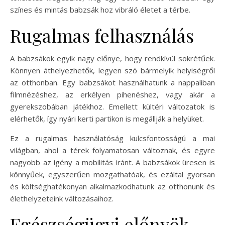
színes és mintás babzsák hoz vibráló életet a térbe.
Rugalmas felhasználás
A babzsákok egyik nagy előnye, hogy rendkívül sokrétűek.
Könnyen áthelyezhetők, legyen szó bármelyik helyiségről
az otthonban. Egy babzsákot használhatunk a nappaliban
filmnézéshez, az erkélyen pihenéshez, vagy akár a
gyerekszobában játékhoz. Emellett kültéri változatok is
elérhetők, így nyári kerti partikon is megállják a helyüket.
Ez a rugalmas használatóság kulcsfontosságú a mai
világban, ahol a térek folyamatosan változnak, és egyre
nagyobb az igény a mobilitás iránt. A babzsákok üresen is
könnyűek, egyszerűen mozgathatóak, és ezáltal gyorsan
és költséghatékonyan alkalmazkodhatunk az otthonunk és
élethelyzeteink változásaihoz.
Egészségügyi előnyök