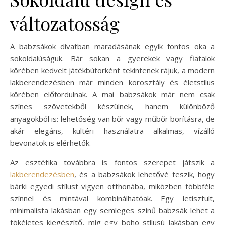
változatosság
A babzsákok divatban maradásának egyik fontos oka a
sokoldalúságuk. Bár sokan a gyerekek vagy fiatalok
körében kedvelt játékbútorként tekintenek rájuk, a modern
lakberendezésben már minden korosztály és életstílus
körében előfordulnak. A mai babzsákok már nem csak
színes szövetekből készülnek, hanem különböző
anyagokból is: lehetőség van bőr vagy műbőr borításra, de
akár elegáns, kültéri használatra alkalmas, vízálló
bevonatok is elérhetők.
Az esztétika továbbra is fontos szerepet játszik a
lakberendezésben
, és a babzsákok lehetővé teszik, hogy
bárki egyedi stílust vigyen otthonába, miközben többféle
színnel és mintával kombinálhatóak. Egy letisztult,
minimalista lakásban egy semleges színű babzsák lehet a
tökéletes kiegészítő, míg egy boho stílusú lakásban egy