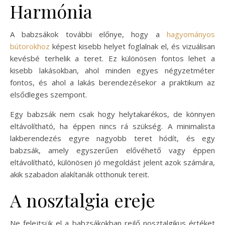
Harmónia
A babzsákok további előnye, hogy a
hagyományos
bútorokhoz
képest kisebb helyet foglalnak el, és vizuálisan
kevésbé terhelik a teret. Ez különösen fontos lehet a
kisebb lakásokban, ahol minden egyes négyzetméter
fontos, és ahol a lakás berendezésekor a praktikum az
elsődleges szempont.
Egy babzsák nem csak hogy helytakarékos, de könnyen
eltávolítható, ha éppen nincs rá szükség. A minimalista
lakberendezés egyre nagyobb teret hódít, és egy
babzsák, amely egyszerűen elővéhető vagy éppen
eltávolítható, különösen jó megoldást jelent azok számára,
akik szabadon alakítanák otthonuk tereit.
A nosztalgia ereje
Ne felejtsük el a babzsákokban rejlő nosztalgikus értéket