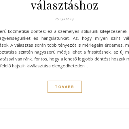
választáshoz
2025.02.14.
zerű kozmetikai döntés; ez a személyes stílusunk kifejezésének
gyéniségünket és hangulatunkat. Az, hogy milyen színt vála
ások. A választás során több tényezőt is mérlegelni érdemes, mi
oztatása szintén nagyszerű módja lehet a frissítésnek, az új 
hatással van ránk, fontos, hogy a lehető legjobb döntést hozzuk
felelő hajszín kiválasztása elengedhetetlen…
TOVÁBB