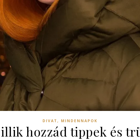
,
DIVAT
MINDENNAPOK
illik hozzád tippek és t