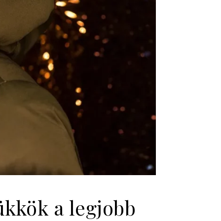
rükkök a legjobb