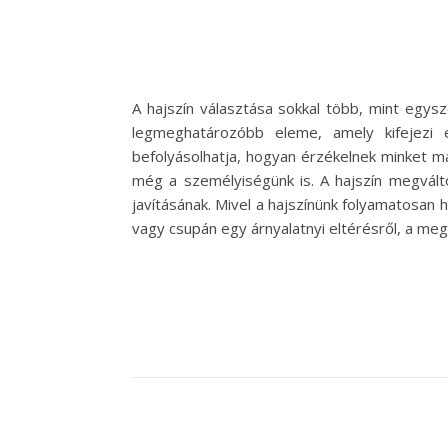
A hajszín választása sokkal több, mint egys
legmeghatározóbb eleme, amely kifejezi e
befolyásolhatja, hogyan érzékelnek minket m
még a személyiségünk is. A hajszín megvált
javításának. Mivel a hajszínünk folyamatosan 
vagy csupán egy árnyalatnyi eltérésről, a meg