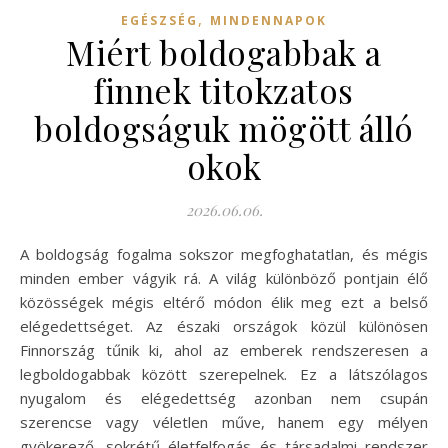
,
EGÉSZSÉG
MINDENNAPOK
Miért boldogabbak a
finnek titokzatos
boldogságuk mögött álló
okok
2026.06.06.
A boldogság fogalma sokszor megfoghatatlan, és mégis
minden ember vágyik rá. A világ különböző pontjain élő
közösségek mégis eltérő módon élik meg ezt a belső
elégedettséget. Az északi országok közül különösen
Finnország tűnik ki, ahol az emberek rendszeresen a
legboldogabbak között szerepelnek. Ez a látszólagos
nyugalom és elégedettség azonban nem csupán
szerencse vagy véletlen műve, hanem egy mélyen
gyökerező, sokrétű életfelfogás és társadalmi rendszer