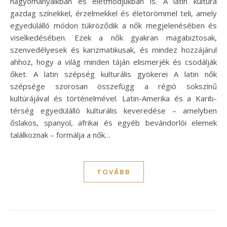
hagyományaikban és életmódjukban is. A latin kultúra
gazdag színekkel, érzelmekkel és életörömmel teli, amely
egyedülálló módon tükröződik a nők megjelenésében és
viselkedésében. Ezek a nők gyakran magabiztosak,
szenvedélyesek és karizmatikusak, és mindez hozzájárul
ahhoz, hogy a világ minden táján elismerjék és csodálják
őket. A latin szépség kulturális gyökerei A latin nők
szépsége szorosan összefügg a régió sokszínű
kultúrájával és történelmével. Latin-Amerika és a Karib-
térség egyedülálló kulturális keveredése – amelyben
őslakos, spanyol, afrikai és egyéb bevándorlói elemek
találkoznak – formálja a nők…
TOVÁBB