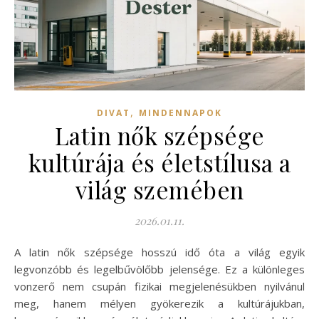
,
DIVAT
MINDENNAPOK
Latin nők szépsége
kultúrája és életstílusa a
világ szemében
2026.01.11.
A latin nők szépsége hosszú idő óta a világ egyik
legvonzóbb és legelbűvölőbb jelensége. Ez a különleges
vonzerő nem csupán fizikai megjelenésükben nyilvánul
meg, hanem mélyen gyökerezik a kultúrájukban,