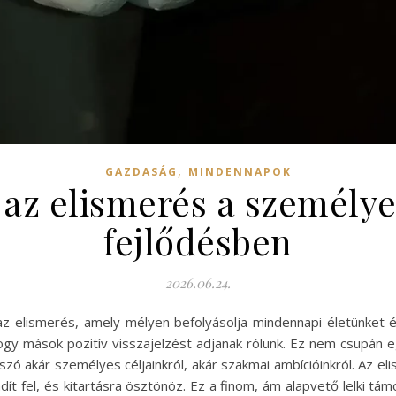
,
GAZDASÁG
MINDENNAPOK
 az elismerés a személy
fejlődésben
2026.06.24.
az elismerés, amely mélyen befolyásolja mindennapi életünket é
 hogy mások pozitív visszajelzést adjanak rólunk. Ez nem csupán
szó akár személyes céljainkról, akár szakmai ambícióinkról. Az 
ít fel, és kitartásra ösztönöz. Ez a finom, ám alapvető lelki t