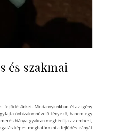
es és szakmai
s fejlődésünket. Mindannyiunkban él az igény
 egyfajta önbizalomnövelő tényező, hanem egy
elismerés hiánya gyakran megbénítja az embert,
ámogatás képes meghatározni a fejlődés irányát