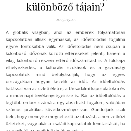
különböző tájain?
2025.05.21.
A globális világban, ahol az emberek folyamatosan
kapcsolatban állnak egymással, az időeltolódás fogalma
egyre fontosabbá válik. Az időeltolódás nem csupán a
különböző időzónák közötti eltéréseket jelenti, hanem a
világ különböző részein eltérő időszámítást is. A földrajzi
elhelyezkedés, a kulturális szokások és a gazdasági
kapcsolatok mind befolyásolják, hogy az egyes
országokban hogyan kezelik az időt. Az időeltolódás
hatással van az üzleti életre, a társadalmi kapcsolatokra és
a mindennapi tevékenységeinkre is. Bár az időeltolódás a
legtöbb ember számára egy absztrakt fogalom, valójában
számos praktikus következménye van. Gondoljunk csak
bele, hogy mennyire megnehezíti az utazást, a nemzetközi
üzleteket, vagy akár a családi kapcsolatok fenntartását, ha
az egyik fél az egyik időzónában, míg a…