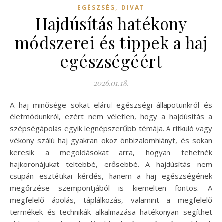
,
EGÉSZSÉG
DIVAT
Hajdúsítás hatékony
módszerei és tippek a haj
egészségéért
2026.01.18.
A haj minősége sokat elárul egészségi állapotunkról és
életmódunkról, ezért nem véletlen, hogy a hajdúsítás a
szépségápolás egyik legnépszerűbb témája. A ritkuló vagy
vékony szálú haj gyakran okoz önbizalomhiányt, és sokan
keresik a megoldásokat arra, hogyan tehetnék
hajkoronájukat teltebbé, erősebbé. A hajdúsítás nem
csupán esztétikai kérdés, hanem a haj egészségének
megőrzése szempontjából is kiemelten fontos. A
megfelelő ápolás, táplálkozás, valamint a megfelelő
termékek és technikák alkalmazása hatékonyan segíthet