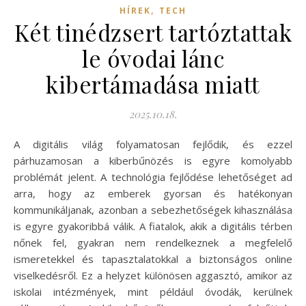
,
HÍREK
TECH
Két tinédzsert tartóztattak
le óvodai lánc
kibertámadása miatt
2025.10.18.
A digitális világ folyamatosan fejlődik, és ezzel
párhuzamosan a kiberbűnözés is egyre komolyabb
problémát jelent. A technológia fejlődése lehetőséget ad
arra, hogy az emberek gyorsan és hatékonyan
kommunikáljanak, azonban a sebezhetőségek kihasználása
is egyre gyakoribbá válik. A fiatalok, akik a digitális térben
nőnek fel, gyakran nem rendelkeznek a megfelelő
ismeretekkel és tapasztalatokkal a biztonságos online
viselkedésről. Ez a helyzet különösen aggasztó, amikor az
iskolai intézmények, mint például óvodák, kerülnek