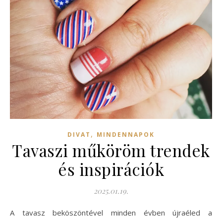
,
DIVAT
MINDENNAPOK
Tavaszi műköröm trendek
és inspirációk
2025.01.19.
A tavasz beköszöntével minden évben újraéled a