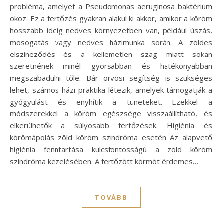
probléma, amelyet a Pseudomonas aeruginosa baktérium
okoz. Ez a fertőzés gyakran alakul ki akkor, amikor a köröm
hosszabb ideig nedves környezetben van, például úszás,
mosogatás vagy nedves házimunka során. A zöldes
elszíneződés és a kellemetlen szag miatt sokan
szeretnének minél gyorsabban és hatékonyabban
megszabadulni tőle. Bár orvosi segítség is szükséges
lehet, számos házi praktika létezik, amelyek támogatják a
gyógyulást és enyhítik a tüneteket. Ezekkel a
módszerekkel a köröm egészsége visszaállítható, és
elkerülhetők a súlyosabb fertőzések. Higiénia és
körömápolás zöld köröm szindróma esetén Az alapvető
higiénia fenntartása kulcsfontosságú a zöld köröm
szindróma kezelésében. A fertőzött körmöt érdemes…
TOVÁBB