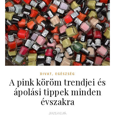
,
DIVAT
EGÉSZSÉG
A pink köröm trendjei és
ápolási tippek minden
évszakra
2025.02.16.