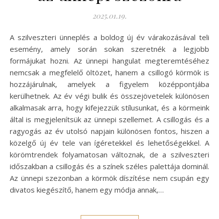
2025.01.19.
A szilveszteri ünneplés a boldog új év várakozásával teli
esemény, amely során sokan szeretnék a legjobb
formájukat hozni. Az ünnepi hangulat megteremtéséhez
nemcsak a megfelelő öltözet, hanem a csillogó körmök is
hozzájárulnak, amelyek a figyelem középpontjába
kerülhetnek. Az év végi bulik és összejövetelek különösen
alkalmasak arra, hogy kifejezzük stílusunkat, és a körmeink
által is megjelenítsük az ünnepi szellemet. A csillogás és a
ragyogás az év utolsó napjain különösen fontos, hiszen a
közelgő új év tele van ígéretekkel és lehetőségekkel. A
körömtrendek folyamatosan változnak, de a szilveszteri
időszakban a csillogás és a színek széles palettája dominál.
Az ünnepi szezonban a körmök díszítése nem csupán egy
divatos kiegészítő, hanem egy módja annak,…