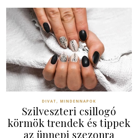
,
DIVAT
MINDENNAPOK
Szilveszteri csillogó
körmök trendek és tippek
az ünnepi szezonra