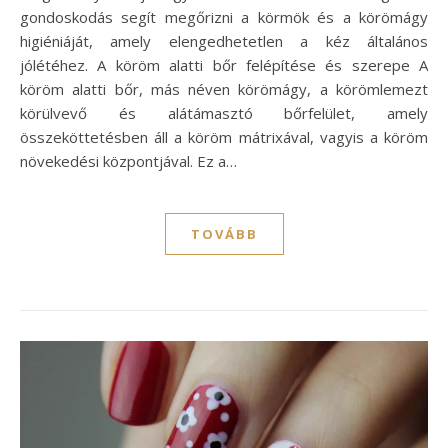
gondoskodás segít megőrizni a körmök és a körömágy
higiéniáját, amely elengedhetetlen a kéz általános
jólétéhez. A köröm alatti bőr felépítése és szerepe A
köröm alatti bőr, más néven körömágy, a körömlemezt
körülvevő és alátámasztó bőrfelület, amely
összeköttetésben áll a köröm mátrixával, vagyis a köröm
növekedési központjával. Ez a…
TOVÁBB