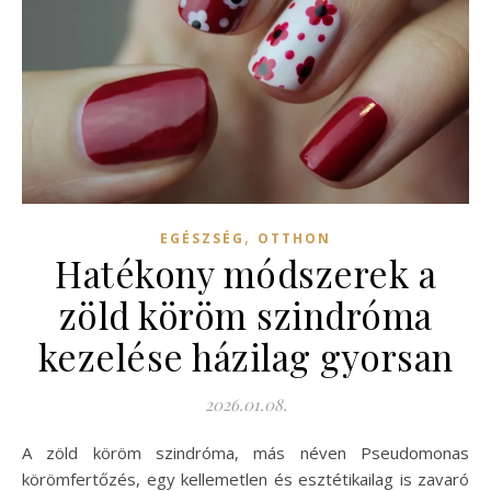
,
EGÉSZSÉG
OTTHON
Hatékony módszerek a
zöld köröm szindróma
kezelése házilag gyorsan
2026.01.08.
A zöld köröm szindróma, más néven Pseudomonas
körömfertőzés, egy kellemetlen és esztétikailag is zavaró