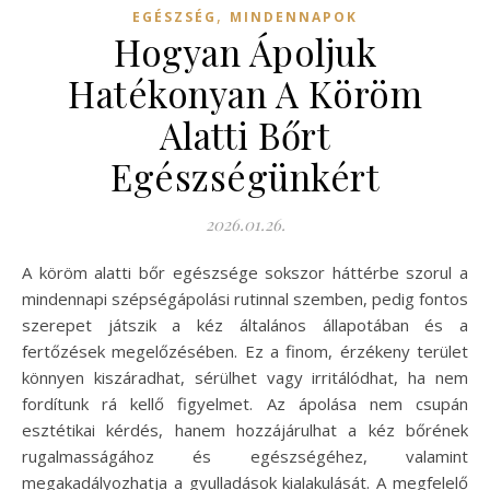
,
EGÉSZSÉG
MINDENNAPOK
Hogyan Ápoljuk
Hatékonyan A Köröm
Alatti Bőrt
Egészségünkért
2026.01.26.
A köröm alatti bőr egészsége sokszor háttérbe szorul a
mindennapi szépségápolási rutinnal szemben, pedig fontos
szerepet játszik a kéz általános állapotában és a
fertőzések megelőzésében. Ez a finom, érzékeny terület
könnyen kiszáradhat, sérülhet vagy irritálódhat, ha nem
fordítunk rá kellő figyelmet. Az ápolása nem csupán
esztétikai kérdés, hanem hozzájárulhat a kéz bőrének
rugalmasságához és egészségéhez, valamint
megakadályozhatja a gyulladások kialakulását. A megfelelő