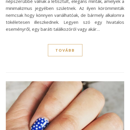
népszerűbbé válnak a letisztult, elegáns minták, amelyek a
minimalizmus jegyében születnek. Az ilyen körömminták
nemcsak hogy könnyen variálhatóak, de bármely alkalomra
tökéletesen illeszkednek. Legyen szó egy hivatalos
eseményről, egy baráti találkozóról vagy akár…
TOVÁBB