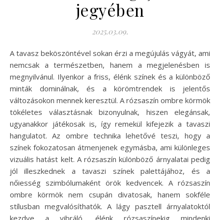
jegyében
2025.03.09.
A tavasz beköszöntével sokan érzi a megújulás vágyát, ami
nemcsak a természetben, hanem a megjelenésben is
megnyilvánul. Ilyenkor a friss, élénk színek és a különböző
minták dominálnak, és a körömtrendek is jelentős
változásokon mennek keresztül. A rózsaszín ombre körmök
tökéletes választásnak bizonyulnak, hiszen elegánsak,
ugyanakkor játékosak is, így remekül kifejezik a tavaszi
hangulatot. Az ombre technika lehetővé teszi, hogy a
színek fokozatosan átmenjenek egymásba, ami különleges
vizuális hatást kelt. A rózsaszín különböző árnyalatai pedig
jól illeszkednek a tavaszi színek palettájához, és a
nőiesség szimbólumaként örök kedvencek. A rózsaszín
ombre körmök nem csupán divatosak, hanem sokféle
stílusban megvalósíthatók. A lágy pasztell árnyalatoktól
kezdve a vibráló, élénk rózsaszínekig mindenki