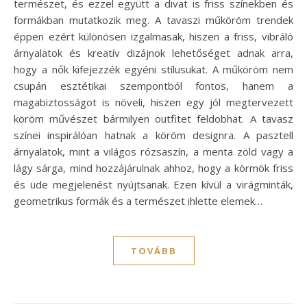
természet, és ezzel együtt a divat is friss színekben és
formákban mutatkozik meg. A tavaszi műköröm trendek
éppen ezért különösen izgalmasak, hiszen a friss, vibráló
árnyalatok és kreatív dizájnok lehetőséget adnak arra,
hogy a nők kifejezzék egyéni stílusukat. A műköröm nem
csupán esztétikai szempontból fontos, hanem a
magabiztosságot is növeli, hiszen egy jól megtervezett
köröm művészet bármilyen outfitet feldobhat. A tavasz
színei inspirálóan hatnak a köröm designra. A pasztell
árnyalatok, mint a világos rózsaszín, a menta zöld vagy a
lágy sárga, mind hozzájárulnak ahhoz, hogy a körmök friss
és üde megjelenést nyújtsanak. Ezen kívül a virágminták,
geometrikus formák és a természet ihlette elemek…
TOVÁBB