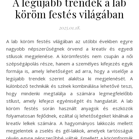
A legújabb trendek a lab
köröm festés világában
2025.01.18.
A lab köröm festés világában az utóbbi években egyre
nagyobb népszerűségnek örvend a kreatív és egyedi
stílusok megjelenése. A körömfestés nem csupán a női
szépségápolás része, hanem a személyes kifejezés egyik
formája is, amely lehetőséget ad arra, hogy a viselője a
legújabb trendek szerint alakítsa ki megjelenését. A
különböző technikák és színek kombinálása lehetővé teszi,
hogy mindenki megtalálja a számára legmegfelelőbb
stílust, amely kifejezi egyéniségét és hangulatát. A lab
köröm festés során használt anyagok és eszközök
folyamatosan fejlődnek, ezáltal új lehetőségeket kínálnak a
kreatív lelkek számára. A hagyományos lakkozás mellett
megjelentek a zselés és gél-lakkok, amelyek tartósságuk
révén egyre népszerűbbé váltak. Emellett a körömformák