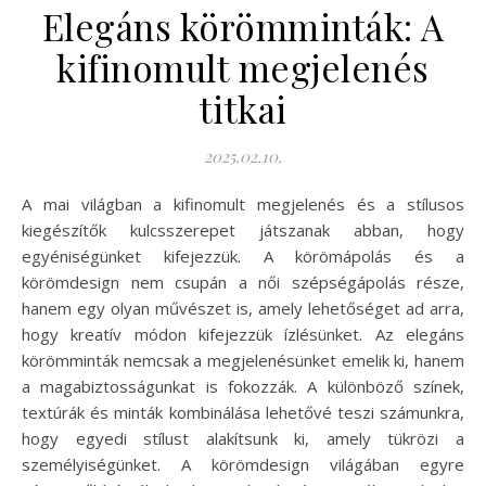
Elegáns körömminták: A
kifinomult megjelenés
titkai
2025.02.10.
A mai világban a kifinomult megjelenés és a stílusos
kiegészítők kulcsszerepet játszanak abban, hogy
egyéniségünket kifejezzük. A körömápolás és a
körömdesign nem csupán a női szépségápolás része,
hanem egy olyan művészet is, amely lehetőséget ad arra,
hogy kreatív módon kifejezzük ízlésünket. Az elegáns
körömminták nemcsak a megjelenésünket emelik ki, hanem
a magabiztosságunkat is fokozzák. A különböző színek,
textúrák és minták kombinálása lehetővé teszi számunkra,
hogy egyedi stílust alakítsunk ki, amely tükrözi a
személyiségünket. A körömdesign világában egyre