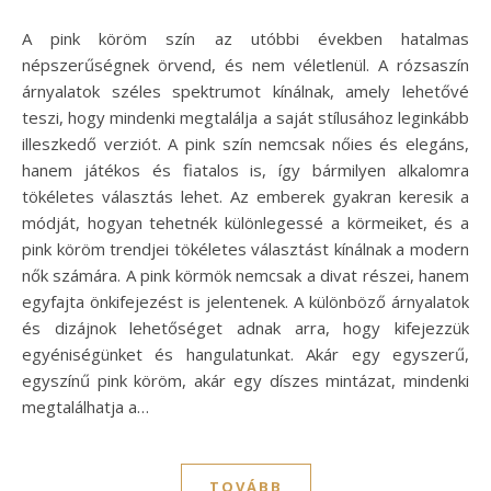
A pink köröm szín az utóbbi években hatalmas
népszerűségnek örvend, és nem véletlenül. A rózsaszín
árnyalatok széles spektrumot kínálnak, amely lehetővé
teszi, hogy mindenki megtalálja a saját stílusához leginkább
illeszkedő verziót. A pink szín nemcsak nőies és elegáns,
hanem játékos és fiatalos is, így bármilyen alkalomra
tökéletes választás lehet. Az emberek gyakran keresik a
módját, hogyan tehetnék különlegessé a körmeiket, és a
pink köröm trendjei tökéletes választást kínálnak a modern
nők számára. A pink körmök nemcsak a divat részei, hanem
egyfajta önkifejezést is jelentenek. A különböző árnyalatok
és dizájnok lehetőséget adnak arra, hogy kifejezzük
egyéniségünket és hangulatunkat. Akár egy egyszerű,
egyszínű pink köröm, akár egy díszes mintázat, mindenki
megtalálhatja a…
TOVÁBB