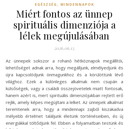
,
EGÉSZSÉG
MINDENNAPOK
Miért fontos az ünnep
spirituális dimenziója a
lélek megújulásában
2026.06.13.
Az ünnepek sokszor a rohanó hétköznapok megállítói,
lehetőséget adnak arra, hogy megálljunk, elmélyedjünk és
újra kapcsolódjunk önmagunkhoz és a körülöttünk lévő
világhoz. Ezek a különleges alkalmak nem csupán a
külsőségek, vagy a családi összejövetelek miatt fontosak,
hanem azért is, mert spirituális dimenziójukban rejtett erő
rejlik, amely képes megújítani a lelket. Az ünnepek alkalmat
teremtenek arra, hogy a mindennapi zajból kiszakadva
mélyebb értelmet találjunk életünk történéseiben, és új
energiákkal töltődjünk fel. Ebben a folyamatban testünk és