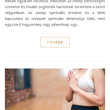
lelkünk egyaránt részesül, miközben az ünnep bensőséges
üzenetei és rituáléi segítenek harmóniát teremteni a belső
világunkban. Az ünnep spirituális értelme és a lélek
kapcsolata Az ünnepek spirituális dimenziója több, mint
egyszerű hagyomány vagy pihenőnap: egy…
TOVÁBB