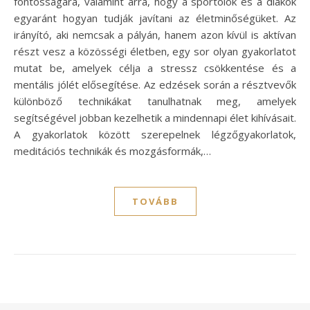
fontosságára, valamint arra, hogy a sportolók és a diákok
egyaránt hogyan tudják javítani az életminőségüket. Az
irányító, aki nemcsak a pályán, hanem azon kívül is aktívan
részt vesz a közösségi életben, egy sor olyan gyakorlatot
mutat be, amelyek célja a stressz csökkentése és a
mentális jólét elősegítése. Az edzések során a résztvevők
különböző technikákat tanulhatnak meg, amelyek
segítségével jobban kezelhetik a mindennapi élet kihívásait.
A gyakorlatok között szerepelnek légzőgyakorlatok,
meditációs technikák és mozgásformák,…
TOVÁBB