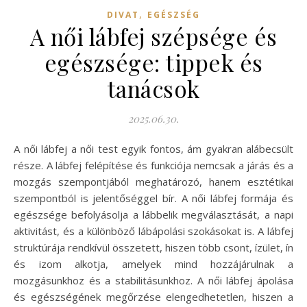
,
DIVAT
EGÉSZSÉG
A női lábfej szépsége és
egészsége: tippek és
tanácsok
2025.06.30.
A női lábfej a női test egyik fontos, ám gyakran alábecsült
része. A lábfej felépítése és funkciója nemcsak a járás és a
mozgás szempontjából meghatározó, hanem esztétikai
szempontból is jelentőséggel bír. A női lábfej formája és
egészsége befolyásolja a lábbelik megválasztását, a napi
aktivitást, és a különböző lábápolási szokásokat is. A lábfej
struktúrája rendkívül összetett, hiszen több csont, ízület, ín
és izom alkotja, amelyek mind hozzájárulnak a
mozgásunkhoz és a stabilitásunkhoz. A női lábfej ápolása
és egészségének megőrzése elengedhetetlen, hiszen a