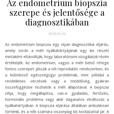
Az endometrium biopszia
szerepe és jelentősége a
diagnosztikában
2025.03.25.
Az endometrium biopszia egy olyan diagnosztikai eljárás,
amely során a méh nyálkahártyájának egy kis részét
mintaként eltávolítják, hogy laboratóriumi vizsgálatok révén
értékeljék. Az endometrium, vagyis a méh belső rétege
fontos szerepet játszik a női reproduktív rendszerben, és
a különböző egészségügyi problémák, mint például a
rendellenes vérzések vagy a meddőség, gyakran
összefüggésbe hozhatók a méh állapotával. A biopszia
célja, hogy megállapítsa, van-e gyulladás, fertőzés,
hormonális probléma vagy akár daganatos elváltozás a
nyálkahártyában. A biopszia eljárása általában ambulánsan
történik, és a nők számára viszonylag kis kockázattal jár. A