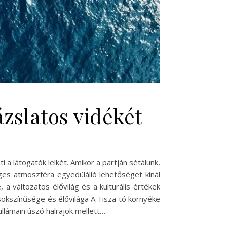
ázslatos vidékét
a látogatók lelkét. Amikor a partján sétálunk,
ges atmoszféra egyedülálló lehetőséget kínál
 a változatos élővilág és a kulturális értékek
sokszínűsége és élővilága A Tisza tó környéke
ullámain úszó halrajok mellett…