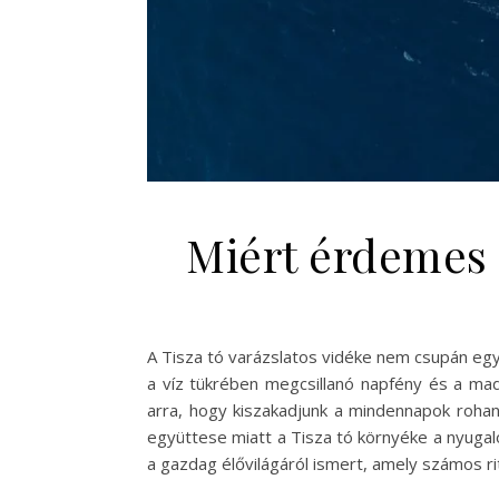
Miért érdemes f
A Tisza tó varázslatos vidéke nem csupán egy 
a víz tükrében megcsillanó napfény és a mad
arra, hogy kiszakadjunk a mindennapok rohanás
együttese miatt a Tisza tó környéke a nyugal
a gazdag élővilágáról ismert, amely számos ri