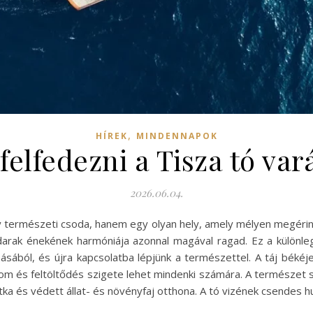
,
HÍREK
MINDENNAPOK
elfedezni a Tisza tó var
2026.06.04.
természeti csoda, hanem egy olyan hely, amely mélyen megérinti 
arak énekének harmóniája azonnal magával ragad. Ez a különle
ából, és újra kapcsolatba lépjünk a természettel. A táj békéje,
om és feltöltődés szigete lehet mindenki számára. A természet 
tka és védett állat- és növényfaj otthona. A tó vizének csendes h