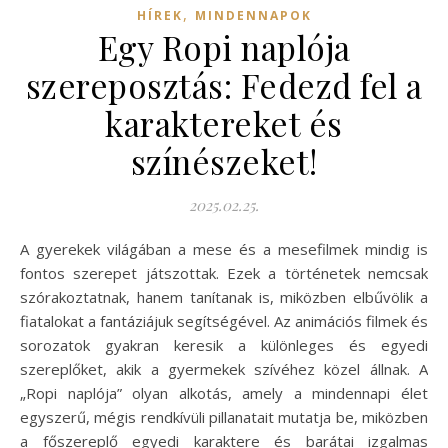
,
HÍREK
MINDENNAPOK
Egy Ropi naplója
szereposztás: Fedezd fel a
karaktereket és
színészeket!
2025.02.25.
A gyerekek világában a mese és a mesefilmek mindig is
fontos szerepet játszottak. Ezek a történetek nemcsak
szórakoztatnak, hanem tanítanak is, miközben elbűvölik a
fiatalokat a fantáziájuk segítségével. Az animációs filmek és
sorozatok gyakran keresik a különleges és egyedi
szereplőket, akik a gyermekek szívéhez közel állnak. A
„Ropi naplója” olyan alkotás, amely a mindennapi élet
egyszerű, mégis rendkívüli pillanatait mutatja be, miközben
a főszereplő egyedi karaktere és barátai izgalmas