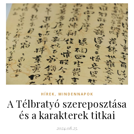
,
HÍREK
MINDENNAPOK
A Télbratyó szereposztása
és a karakterek titkai
2024.08.25.