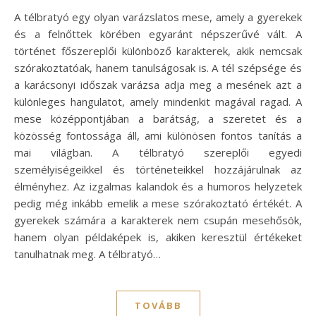
A télbratyó egy olyan varázslatos mese, amely a gyerekek
és a felnőttek körében egyaránt népszerűvé vált. A
történet főszereplői különböző karakterek, akik nemcsak
szórakoztatóak, hanem tanulságosak is. A tél szépsége és
a karácsonyi időszak varázsa adja meg a mesének azt a
különleges hangulatot, amely mindenkit magával ragad. A
mese középpontjában a barátság, a szeretet és a
közösség fontossága áll, ami különösen fontos tanítás a
mai világban. A télbratyó szereplői egyedi
személyiségeikkel és történeteikkel hozzájárulnak az
élményhez. Az izgalmas kalandok és a humoros helyzetek
pedig még inkább emelik a mese szórakoztató értékét. A
gyerekek számára a karakterek nem csupán mesehősök,
hanem olyan példaképek is, akiken keresztül értékeket
tanulhatnak meg. A télbratyó…
TOVÁBB