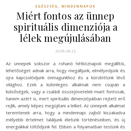
,
EGÉSZSÉG
MINDENNAPOK
Miért fontos az ünnep
spirituális dimenziója a
lélek megújulásában
2026.06.13.
Az ünnepek sokszor a rohanó hétköznapok megállítói,
lehetőséget adnak arra, hogy megálljunk, elmélyedjünk és
újra kapcsolódjunk önmagunkhoz és a körülöttünk lévő
világhoz. Ezek a különleges alkalmak nem csupán a
külsőségek, vagy a családi összejövetelek miatt fontosak,
hanem azért is, mert spirituális dimenziójukban rejtett erő
rejlik, amely képes megújítani a lelket. Az ünnepek alkalmat
teremtenek arra, hogy a mindennapi zajból kiszakadva
mélyebb értelmet találjunk életünk történéseiben, és új
energiákkal töltődjünk fel. Ebben a folyamatban testünk és