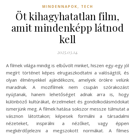
,
MINDENNAPOK
TECH
Öt kihagyhatatlan film,
amit mindenképp látnod
kell
2025.03.14.
A filmek világa mindig is elbűvölt minket, hiszen egy-egy jól
megírt történet képes elrugaszkodtatni a valóságtól, és
olyan élményekkel ajándékozni, amelyek örökre velünk
maradnak. A mozifilmek nem csupán szórakozást
nyújtanak, hanem lehetőséget adnak arra is, hogy
különböző kultúrákat, érzelmeket és gondolkodásmódokat
ismerjünk meg. A filmek hatása sokszor messze túlmutat a
vásznon látottakon; képesek formálni a társadalmi
nézeteket, inspirálni a nézőket, vagy éppen
megkérdőjelezni a megszokott normákat. A filmes