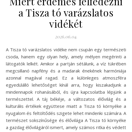
Miért érdemes felfedezni
a Tisza tó varázslatos
vidékét
2026.06.04.
A Tisza tó varázslatos vidéke nem csupán egy természeti
csoda, hanem egy olyan hely, amely mélyen megérinti a
látogatók lelkét. Amikor a partján sétálunk, a víz tükrében
megcsillanó napfény és a madarak énekének harmóniája
azonnal magával ragad. Ez a különleges atmoszféra
egyedülálló lehetőséget kínál arra, hogy kiszakadjunk a
mindennapok rohanásából, és újra kapcsolatba lépjünk a
természettel. A táj békéje, a változatos élővilág és a
kulturális értékek együttese miatt a Tisza tó környéke a
nyugalom és feltöltődés szigete lehet mindenki számára. A
természet sokszínűsége és élővilága A Tisza tó környéke
a gazdag élővilágáról ismert, amely számos ritka és védett