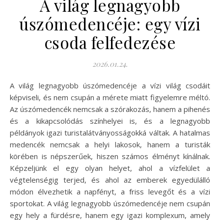
A világ legnagyobb
úszómedencéje: egy vízi
csoda felfedezése
2026.01.24.
A világ legnagyobb úszómedencéje a vízi világ csodáit
képviseli, és nem csupán a mérete miatt figyelemre méltó.
Az úszómedencék nemcsak a szórakozás, hanem a pihenés
és a kikapcsolódás színhelyei is, és a legnagyobb
példányok igazi turistalátványosságokká váltak. A hatalmas
medencék nemcsak a helyi lakosok, hanem a turisták
körében is népszerűek, hiszen számos élményt kínálnak.
Képzeljünk el egy olyan helyet, ahol a vízfelület a
végtelenségig terjed, és ahol az emberek egyedülálló
módon élvezhetik a napfényt, a friss levegőt és a vízi
sportokat. A világ legnagyobb úszómedencéje nem csupán
egy hely a fürdésre, hanem egy igazi komplexum, amely