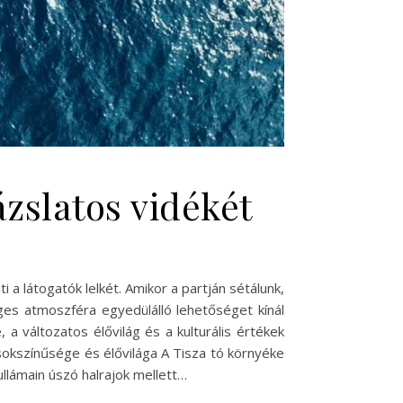
ázslatos vidékét
a látogatók lelkét. Amikor a partján sétálunk,
ges atmoszféra egyedülálló lehetőséget kínál
 a változatos élővilág és a kulturális értékek
sokszínűsége és élővilága A Tisza tó környéke
ullámain úszó halrajok mellett…