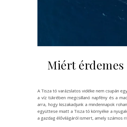
Miért érdemes f
A Tisza tó varázslatos vidéke nem csupán egy 
a víz tükrében megcsillanó napfény és a mad
arra, hogy kiszakadjunk a mindennapok rohanás
együttese miatt a Tisza tó környéke a nyugal
a gazdag élővilágáról ismert, amely számos ri