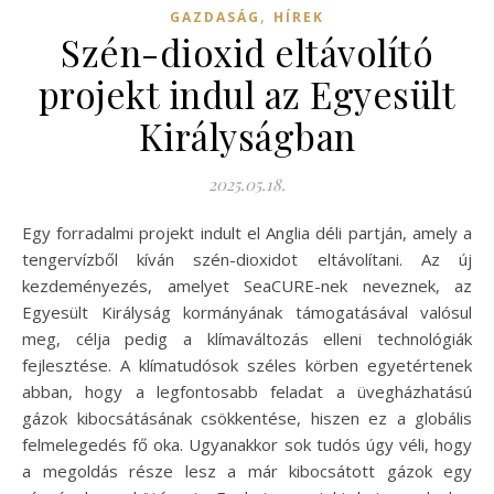
,
GAZDASÁG
HÍREK
Szén-dioxid eltávolító
projekt indul az Egyesült
Királyságban
2025.05.18.
Egy forradalmi projekt indult el Anglia déli partján, amely a
tengervízből kíván szén-dioxidot eltávolítani. Az új
kezdeményezés, amelyet SeaCURE-nek neveznek, az
Egyesült Királyság kormányának támogatásával valósul
meg, célja pedig a klímaváltozás elleni technológiák
fejlesztése. A klímatudósok széles körben egyetértenek
abban, hogy a legfontosabb feladat a üvegházhatású
gázok kibocsátásának csökkentése, hiszen ez a globális
felmelegedés fő oka. Ugyanakkor sok tudós úgy véli, hogy
a megoldás része lesz a már kibocsátott gázok egy