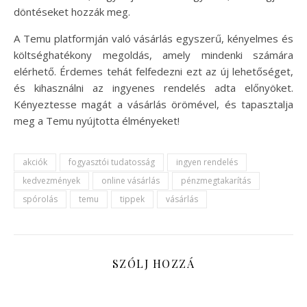
döntéseket hozzák meg.
A Temu platformján való vásárlás egyszerű, kényelmes és
költséghatékony megoldás, amely mindenki számára
elérhető. Érdemes tehát felfedezni ezt az új lehetőséget,
és kihasználni az ingyenes rendelés adta előnyöket.
Kényeztesse magát a vásárlás örömével, és tapasztalja
meg a Temu nyújtotta élményeket!
akciók
fogyasztói tudatosság
ingyen rendelés
kedvezmények
online vásárlás
pénzmegtakarítás
spórolás
temu
tippek
vásárlás
SZÓLJ HOZZÁ