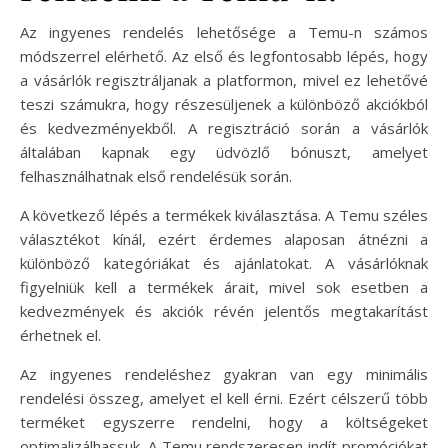
Az ingyenes rendelés lehetősége a Temu-n számos
módszerrel elérhető. Az első és legfontosabb lépés, hogy
a vásárlók regisztráljanak a platformon, mivel ez lehetővé
teszi számukra, hogy részesüljenek a különböző akciókból
és kedvezményekből. A regisztráció során a vásárlók
általában kapnak egy üdvözlő bónuszt, amelyet
felhasználhatnak első rendelésük során.
A következő lépés a termékek kiválasztása. A Temu széles
választékot kínál, ezért érdemes alaposan átnézni a
különböző kategóriákat és ajánlatokat. A vásárlóknak
figyelniük kell a termékek árait, mivel sok esetben a
kedvezmények és akciók révén jelentős megtakarítást
érhetnek el.
Az ingyenes rendeléshez gyakran van egy minimális
rendelési összeg, amelyet el kell érni. Ezért célszerű több
terméket egyszerre rendelni, hogy a költségeket
optimalizálhassuk. A Temu rendszeresen indít promóciókat