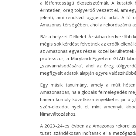
a létfontosságú ökoszisztémák. A kutatók 
érintetlen, öreg tölgyerdő veszett el, ami eg
jelenti, ami rendkívül aggasztó adat. A fő 
Amazonas térségében, ahol a rekordszámú aszá
Bár a helyzet Délkelet-Ázsiában kedvezőbb k
mégis sok kérdést felvetnek az erdők ellenál
az Amazonas egyes részei közel kerülhetnek 
professzor, a Marylandi Egyetem GLAD labor
„szavannásodására”, ahol az öreg tölgyerd
megfigyelt adatok alapján egyre valószínűbbé
Egy másik tanulmány, amely a múlt héten 
Amazonasban, ha a globális felmelegedés megh
hanem komoly következményekkel is jár a gl
szén-dioxidot nyelt el, mint amennyit kibo
klímaváltozáshoz.
A 2023-24-es évben az Amazonas rekord aszál
tüzet szándékosan indítanak el a mezőgazdas