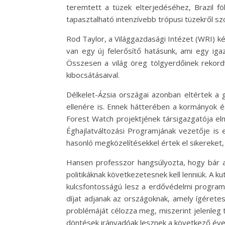
teremtett a tüzek elterjedéséhez, Brazil f
tapasztalható intenzívebb trópusi tüzekről szó
Rod Taylor, a Világgazdasági Intézet (WRI) ké
van egy új felerősítő hatásunk, ami egy igaz
Összesen a világ öreg tölgyerdőinek rekord
kibocsátásaival.
Délkelet-Ázsia országai azonban eltértek a 
ellenére is. Ennek hátterében a kormányok é
Forest Watch projektjének társigazgatója e
Éghajlatváltozási Programjának vezetője is e
hasonló megközelítésekkel értek el sikereket
Hansen professzor hangsúlyozta, hogy bár a 
politikáknak következetesnek kell lenniük. 
kulcsfontosságú lesz a erdővédelmi program
díjat adjanak az országoknak, amely ígéretes
problémáját célozza meg, miszerint jelenleg t
döntések irányadóak lesznek a következő évek