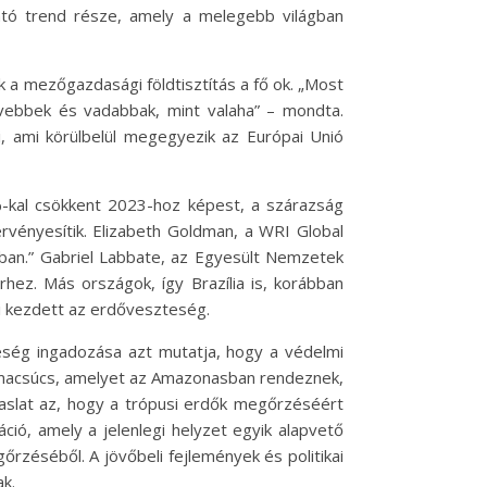
ható trend része, amely a melegebb világban
k a mezőgazdasági földtisztítás a fő ok. „Most
nzívebbek és vadabbak, mint valaha” – mondta.
, ami körülbelül megegyezik az Európai Unió
1%-kal csökkent 2023-hoz képest, a szárazság
rvényesítik. Elizabeth Goldman, a WRI Global
ban.” Gabriel Labbate, az Egyesült Nemzetek
rhez. Más országok, így Brazília is, korábban
ni kezdett az erdőveszteség.
teség ingadozása azt mutatja, hogy a védelmi
límacsúcs, amelyet az Amazonasban rendeznek,
aslat az, hogy a trópusi erdők megőrzéséért
ció, amely a jelenlegi helyzet egyik alapvető
őrzéséből. A jövőbeli fejlemények és politikai
k.