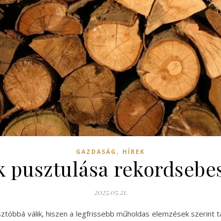
,
GAZDASÁG
HÍREK
k pusztulása rekordsebes
2025.05.21.
sztóbbá válik, hiszen a legfrissebb műholdas elemzések szerint 