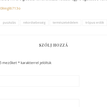
c0lnngl6713o
pusztulás
rekordsebesség
természetvédelem
trópusi erdők
SZÓLJ HOZZÁ
ző mezőket
*
karakterrel jelöltük