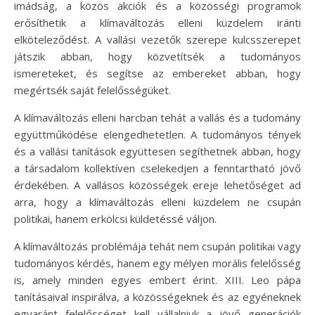
imádság, a közös akciók és a közösségi programok
erősíthetik a klímaváltozás elleni küzdelem iránti
elköteleződést. A vallási vezetők szerepe kulcsszerepet
játszik abban, hogy közvetítsék a tudományos
ismereteket, és segítse az embereket abban, hogy
megértsék saját felelősségüket.
A klímaváltozás elleni harcban tehát a vallás és a tudomány
együttműködése elengedhetetlen. A tudományos tények
és a vallási tanítások együttesen segíthetnek abban, hogy
a társadalom kollektíven cselekedjen a fenntartható jövő
érdekében. A vallásos közösségek ereje lehetőséget ad
arra, hogy a klímaváltozás elleni küzdelem ne csupán
politikai, hanem erkölcsi küldetéssé váljon.
A klímaváltozás problémája tehát nem csupán politikai vagy
tudományos kérdés, hanem egy mélyen morális felelősség
is, amely minden egyes embert érint. XIII. Leo pápa
tanításaival inspirálva, a közösségeknek és az egyéneknek
egyaránt felelősséget kell vállalniuk a jövő generációk