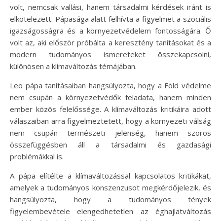
volt, nemcsak vallási, hanem társadalmi kérdések iránt is
elkötelezett. Pápasága alatt felhívta a figyelmet a szociális
igazságosságra és a környezetvédelem fontosságára. Ő
volt az, aki először próbálta a keresztény tanításokat és a
modern tudományos ismereteket összekapcsolni,
különösen a klímaváltozás témájában.
Leo pápa tanításaiban hangsúlyozta, hogy a Föld védelme
nem csupán a környezetvédők feladata, hanem minden
ember közös felelőssége. A klímaváltozás kritikáira adott
válaszaiban arra figyelmeztetett, hogy a környezeti válság
nem csupán természeti jelenség, hanem szoros
összefüggésben áll a társadalmi és gazdasági
problémákkal is.
A pápa elítélte a klímaváltozással kapcsolatos kritikákat,
amelyek a tudományos konszenzusot megkérdőjelezik, és
hangsúlyozta, hogy a tudományos tények
figyelembevétele elengedhetetlen az éghajlatváltozás