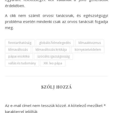
érdekében.
A cikk nem számít orvosi tanácsnak, és egészségügyi
probléma esetén mindenki csak az orvos tanácsát fogadja
meg.
fenntarthatóság
globális felmelegedés
klímaaktivizmus
klímaváltozás
klímaváltozás kritikája
környezetvédelem
pápai enciklika
szociális igazságosság
vallás és tudomány
XIII. leo pápa
SZÓLJ HOZZÁ
Az e-mail címet nem tesszük közzé.
A kötelező mezőket
*
karakterrel jelöltük