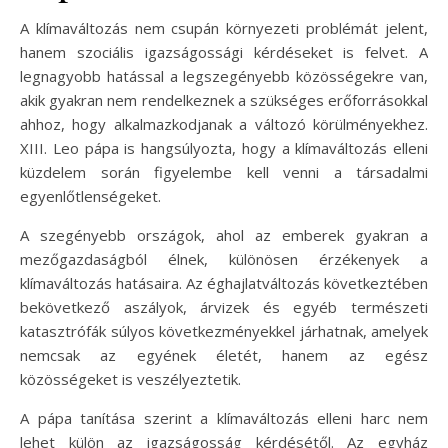
A klímaváltozás nem csupán környezeti problémát jelent,
hanem szociális igazságossági kérdéseket is felvet. A
legnagyobb hatással a legszegényebb közösségekre van,
akik gyakran nem rendelkeznek a szükséges erőforrásokkal
ahhoz, hogy alkalmazkodjanak a változó körülményekhez.
XIII. Leo pápa is hangsúlyozta, hogy a klímaváltozás elleni
küzdelem során figyelembe kell venni a társadalmi
egyenlőtlenségeket.
A szegényebb országok, ahol az emberek gyakran a
mezőgazdaságból élnek, különösen érzékenyek a
klímaváltozás hatásaira. Az éghajlatváltozás következtében
bekövetkező aszályok, árvizek és egyéb természeti
katasztrófák súlyos következményekkel járhatnak, amelyek
nemcsak az egyének életét, hanem az egész
közösségeket is veszélyeztetik.
A pápa tanítása szerint a klímaváltozás elleni harc nem
lehet külön az igazságosság kérdésétől. Az egyház