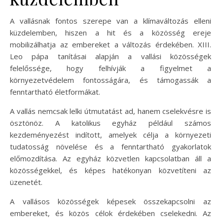
A vallásnak fontos szerepe van a klímaváltozás elleni
küzdelemben, hiszen a hit és a közösség ereje
mobilizálhatja az embereket a változás érdekében. XIII.
Leo pápa tanításai alapján a vallási közösségek
felelőssége, hogy felhívják a figyelmet a
környezetvédelem fontosságára, és támogassák a
fenntartható életformákat.
A vallás nemcsak lelki útmutatást ad, hanem cselekvésre is
ösztönöz. A katolikus egyház például számos
kezdeményezést indított, amelyek célja a környezeti
tudatosság növelése és a fenntartható gyakorlatok
előmozdítása. Az egyház közvetlen kapcsolatban áll a
közösségekkel, és képes hatékonyan közvetíteni az
üzenetét.
A vallásos közösségek képesek összekapcsolni az
embereket, és közös célok érdekében cselekedni. Az