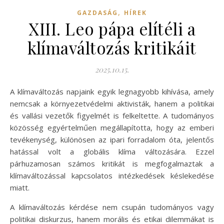
,
GAZDASÁG
HÍREK
XIII. Leo pápa elítéli a
klímaváltozás kritikáit
2025.10.15.
A klímaváltozás napjaink egyik legnagyobb kihívása, amely
nemcsak a környezetvédelmi aktivisták, hanem a politikai
és vallási vezetők figyelmét is felkeltette. A tudományos
közösség egyértelműen megállapította, hogy az emberi
tevékenység, különösen az ipari forradalom óta, jelentős
hatással volt a globális klíma változására. Ezzel
párhuzamosan számos kritikát is megfogalmaztak a
klímaváltozással kapcsolatos intézkedések késlekedése
miatt.
A klímaváltozás kérdése nem csupán tudományos vagy
politikai diskurzus, hanem morális és etikai dilemmákat is