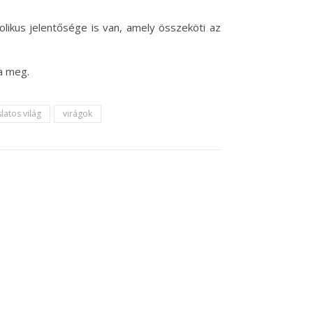
likus jelentősége is van, amely összeköti az
a meg.
latos világ
virágok