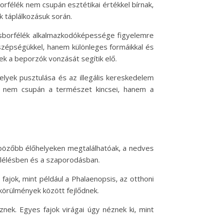
orfélék nem csupán esztétikai értékkel bírnak,
k táplálkozásuk során.
kosborfélék alkalmazkodóképessége figyelemre
szépségükkel, hanem különleges formáikkal és
ek a beporzók vonzását segítik elő.
lyek pusztulása és az illegális kereskedelem
n nem csupán a természet kincsei, hanem a
önbözőbb élőhelyeken megtalálhatóak, a nedves
túlélésben és a szaporodásban.
 fajok, mint például a Phalaenopsis, az otthoni
körülmények között fejlődnek.
ek. Egyes fajok virágai úgy néznek ki, mint