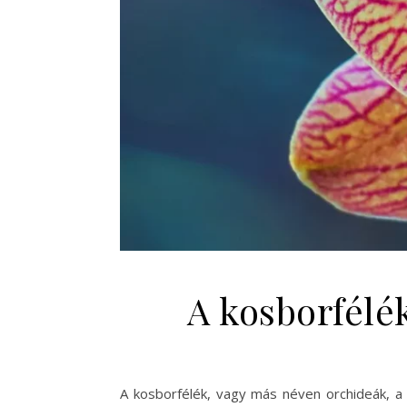
A kosborfélé
A kosborfélék, vagy más néven orchideák, a