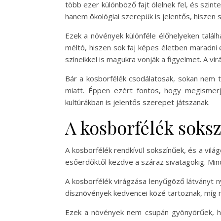
több ezer különböző fajt ölelnek fel, és szin
hanem ökológiai szerepük is jelentős, hiszen s
Ezek a növények különféle élőhelyeken talál
méltó, hiszen sok faj képes életben maradni
színeikkel is magukra vonják a figyelmet. A v
Bár a kosborfélék csodálatosak, sokan nem t
miatt. Éppen ezért fontos, hogy megismer
kultúrákban is jelentős szerepet játszanak.
A kosborfélék soks
A kosborfélék rendkívül sokszínűek, és a vil
esőerdőktől kezdve a száraz sivatagokig. Mind
A kosborfélék virágzása lenyűgöző látványt nyú
dísznövények kedvencei közé tartoznak, míg 
Ezek a növények nem csupán gyönyörűek, han