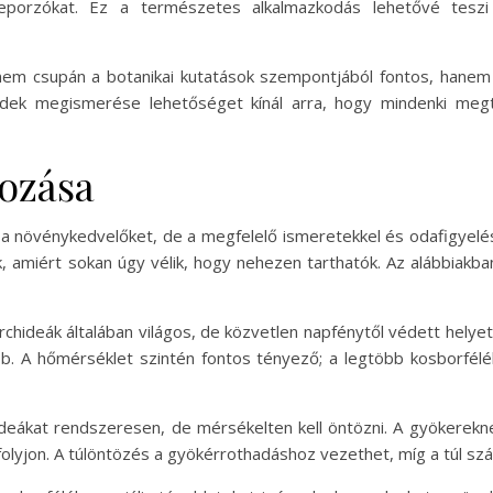
eporzókat. Ez a természetes alkalmazkodás lehetővé teszi
em csupán a botanikai kutatások szempontjából fontos, hanem
bridek megismerése lehetőséget kínál arra, hogy mindenki megt
ozása
a a növénykedvelőket, de a megfelelő ismeretekkel és odafigyelé
, amiért sokan úgy vélik, hogy nehezen tarthatók. Az alábbiakb
orchideák általában világos, de közvetlen napfénytől védett helyet
bb. A hőmérséklet szintén fontos tényező; a legtöbb kosborfél
chideákat rendszeresen, de mérsékelten kell öntözni. A gyökerek
ifolyjon. A túlöntözés a gyökérrothadáshoz vezethet, míg a túl s