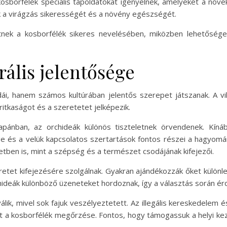
kosborfélék speciális tápoldatokat igényelnek, amelyeket a n
ák a virágzás sikerességét és a növény egészségét.
tnek a kosborfélék sikeres nevelésében, miközben lehetősége
rális jelentősége
, hanem számos kultúrában jelentős szerepet játszanak. A vil
ritkaságot és a szeretetet jelképezik.
Japánban, az orchideák különös tiszteletnek örvendenek. Kíná
e és a velük kapcsolatos szertartások fontos részei a hagyomá
ben is, mint a szépség és a természet csodájának kifejezői.
etet kifejezésére szolgálnak. Gyakran ajándékozzák őket különl
chideák különböző üzeneteket hordoznak, így a választás során é
lik, mivel sok fajuk veszélyeztetett. Az illegális kereskedelem 
t a kosborfélék megőrzése. Fontos, hogy támogassuk a helyi k