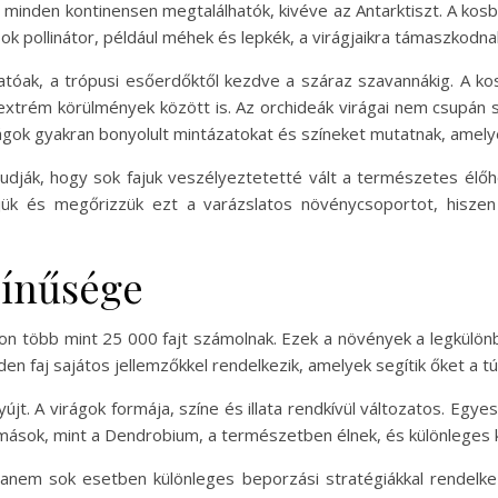
te minden kontinensen megtalálhatók, kivéve az Antarktiszt. A kosb
ok pollinátor, például méhek és lepkék, a virágjaikra támaszkodna
hatóak, a trópusi esőerdőktől kezdve a száraz szavannákig. A 
 extrém körülmények között is. Az orchideák virágai nem csupán 
irágok gyakran bonyolult mintázatokat és színeket mutatnak, amely
udják, hogy sok fajuk veszélyeztetetté vált a természetes élőhe
jük és megőrizzük ezt a varázslatos növénycsoportot, hisze
zínűsége
ágon több mint 25 000 fajt számolnak. Ezek a növények a legkül
en faj sajátos jellemzőkkel rendelkezik, amelyek segítik őket a 
jt. A virágok formája, színe és illata rendkívül változatos. Egyes
mások, mint a Dendrobium, a természetben élnek, és különleges 
em sok esetben különleges beporzási stratégiákkal rendelkezn