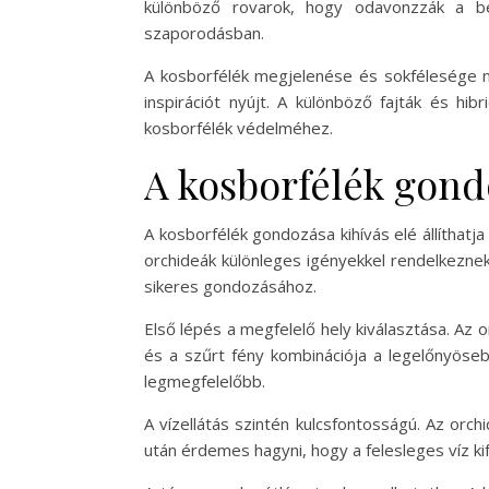
különböző rovarok, hogy odavonzzák a b
szaporodásban.
A kosborfélék megjelenése és sokfélesége n
inspirációt nyújt. A különböző fajták és hi
kosborfélék védelméhez.
A kosborfélék gond
A kosborfélék gondozása kihívás elé állíthatj
orchideák különleges igényekkel rendelkeznek
sikeres gondozásához.
Első lépés a megfelelő hely kiválasztása. Az 
és a szűrt fény kombinációja a legelőnyöse
legmegfelelőbb.
A vízellátás szintén kulcsfontosságú. Az or
után érdemes hagyni, hogy a felesleges víz k