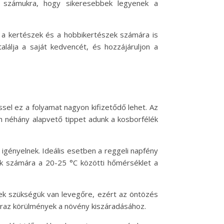
 számukra, hogy sikeresebbek legyenek a
 a kertészek és a hobbikertészek számára is
alálja a saját kedvencét, és hozzájáruljon a
ssel ez a folyamat nagyon kifizetődő lehet. Az
an néhány alapvető tippet adunk a kosborfélék
 igényelnek. Ideális esetben a reggeli napfény
ék számára a 20-25 °C közötti hőmérséklet a
nek szükségük van levegőre, ezért az öntözés
záraz körülmények a növény kiszáradásához.