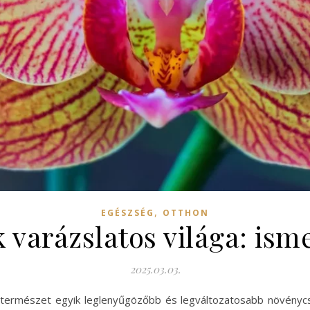
,
EGÉSZSÉG
OTTHON
k varázslatos világa: ism
2025.03.03.
 természet egyik leglenyűgözőbb és legváltozatosabb növénycso