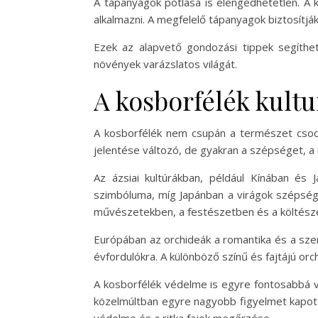
A tápanyagok pótlása is elengedhetetlen. A 
alkalmazni. A megfelelő tápanyagok biztosítj
Ezek az alapvető gondozási tippek segíthe
növények varázslatos világát.
A kosborfélék kultu
A kosborfélék nem csupán a természet csodái
jelentése változó, de gyakran a szépséget, a 
Az ázsiai kultúrákban, például Kínában és 
szimbóluma, míg Japánban a virágok szépség
művészetekben, a festészetben és a költészet
Európában az orchideák a romantika és a szer
évfordulókra. A különböző színű és fajtájú or
A kosborfélék védelme is egyre fontosabbá vá
közelmúltban egyre nagyobb figyelmet kapot