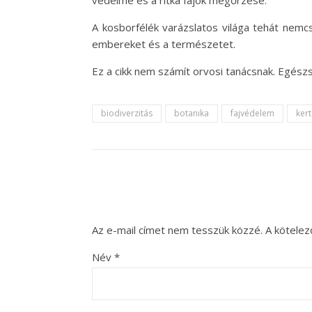
védelme és a ritka fajok megőrzése.
A kosborfélék varázslatos világa tehát nemc
embereket és a természetet.
Ez a cikk nem számít orvosi tanácsnak. Egés
biodiverzitás
botanika
fajvédelem
ker
Az e-mail címet nem tesszük közzé.
A kötele
Név
*