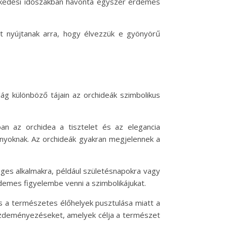
övekedési időszakban havonta egyszer érdemes
t nyújtanak arra, hogy élvezzük e gyönyörű
ág különböző tájain az orchideák szimbolikus
ban az orchidea a tisztelet és az elegancia
nyoknak. Az orchideák gyakran megjelennek a
eges alkalmakra, például születésnapokra vagy
rdemes figyelembe venni a szimbolikájukat.
és a természetes élőhelyek pusztulása miatt a
ezdeményezéseket, amelyek célja a természet