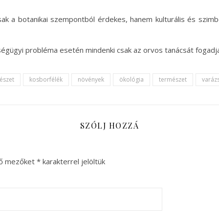
sak a botanikai szempontból érdekes, hanem kulturális és szimbo
zségügyi probléma esetén mindenki csak az orvos tanácsát fogadj
tészet
kosborfélék
növények
ökológia
természet
varázs
SZÓLJ HOZZÁ
ző mezőket
*
karakterrel jelöltük