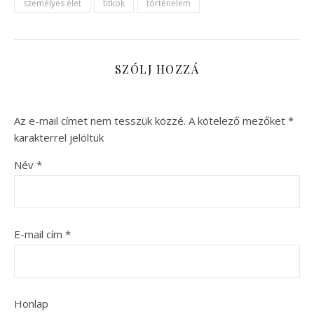
személyes élet
titkok
történelem
SZÓLJ HOZZÁ
Az e-mail címet nem tesszük közzé.
A kötelező mezőket
*
karakterrel jelöltük
Név
*
E-mail cím
*
Honlap