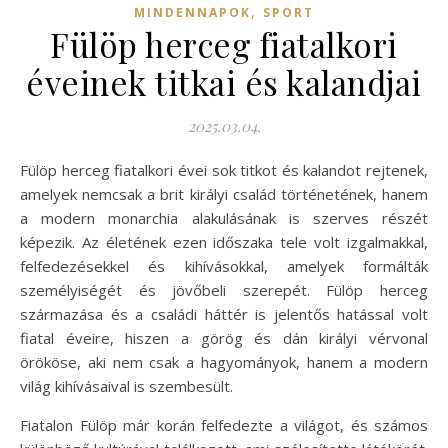
,
MINDENNAPOK
SPORT
Fülöp herceg fiatalkori
éveinek titkai és kalandjai
2025.03.04.
Fülöp herceg fiatalkori évei sok titkot és kalandot rejtenek,
amelyek nemcsak a brit királyi család történetének, hanem
a modern monarchia alakulásának is szerves részét
képezik. Az életének ezen időszaka tele volt izgalmakkal,
felfedezésekkel és kihívásokkal, amelyek formálták
személyiségét és jövőbeli szerepét. Fülöp herceg
származása és a családi háttér is jelentős hatással volt
fiatal éveire, hiszen a görög és dán királyi vérvonal
örököse, aki nem csak a hagyományok, hanem a modern
világ kihívásaival is szembesült.
Fiatalon Fülöp már korán felfedezte a világot, és számos