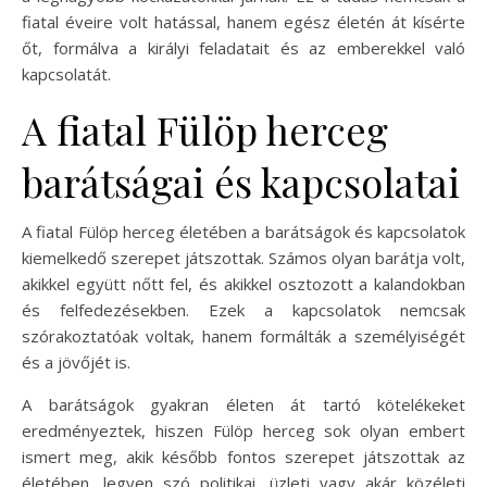
fiatal éveire volt hatással, hanem egész életén át kísérte
őt, formálva a királyi feladatait és az emberekkel való
kapcsolatát.
A fiatal Fülöp herceg
barátságai és kapcsolatai
A fiatal Fülöp herceg életében a barátságok és kapcsolatok
kiemelkedő szerepet játszottak. Számos olyan barátja volt,
akikkel együtt nőtt fel, és akikkel osztozott a kalandokban
és felfedezésekben. Ezek a kapcsolatok nemcsak
szórakoztatóak voltak, hanem formálták a személyiségét
és a jövőjét is.
A barátságok gyakran életen át tartó kötelékeket
eredményeztek, hiszen Fülöp herceg sok olyan embert
ismert meg, akik később fontos szerepet játszottak az
életében, legyen szó politikai, üzleti vagy akár közéleti