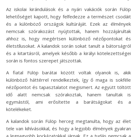
Az iskolai kirándulások és a nyári vakációk során Fülöp
lehetőséget kapott, hogy felfedezze a természet csodáit
és a különböző országok kultúráját. Ezek az élmények
nemcsak szórakozást nyújtottak, hanem hozzájárultak
ahhoz is, hogy megértsen különböző nézőpontokat és
életstílusokat. A kalandok során sokat tanult a bátorságról
és a kitartásról, amelyek később a királyi kötelezettségei
során is fontos szerepet játszottak.
A fiatal Fülöp barátai között voltak olyanok is, akik
különböző háttérrel rendelkeztek, így ő maga is sokféle
nézőpontot és tapasztalatot megismert. Az együtt töltött
idő alatt nemcsak szórakoztak, hanem tanultak is
egymástól, ami erősítette a barátságokat és a
kötelékeket.
A kalandok során Fülöp herceg megtanulta, hogy az élet
tele van kihívásokkal, és hogy a legjobb élmények gyakran
a legnagyobb kockázatokkal járnak. Ez a tudás nemcsak a