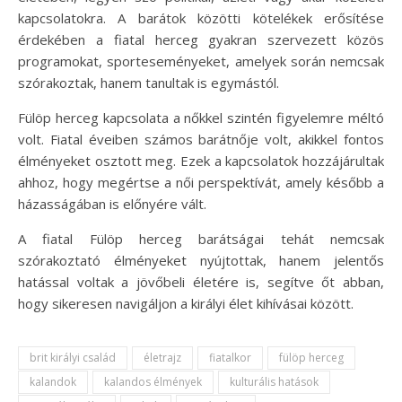
kapcsolatokra. A barátok közötti kötelékek erősítése
érdekében a fiatal herceg gyakran szervezett közös
programokat, sporteseményeket, amelyek során nemcsak
szórakoztak, hanem tanultak is egymástól.
Fülöp herceg kapcsolata a nőkkel szintén figyelemre méltó
volt. Fiatal éveiben számos barátnője volt, akikkel fontos
élményeket osztott meg. Ezek a kapcsolatok hozzájárultak
ahhoz, hogy megértse a női perspektívát, amely később a
házasságában is előnyére vált.
A fiatal Fülöp herceg barátságai tehát nemcsak
szórakoztató élményeket nyújtottak, hanem jelentős
hatással voltak a jövőbeli életére is, segítve őt abban,
hogy sikeresen navigáljon a királyi élet kihívásai között.
brit királyi család
életrajz
fiatalkor
fülöp herceg
kalandok
kalandos élmények
kulturális hatások