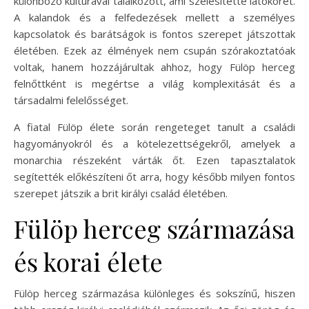
különböző kultúrával találkozott, ami szélesítette látókörét.
A kalandok és a felfedezések mellett a személyes
kapcsolatok és barátságok is fontos szerepet játszottak
életében. Ezek az élmények nem csupán szórakoztatóak
voltak, hanem hozzájárultak ahhoz, hogy Fülöp herceg
felnőttként is megértse a világ komplexitását és a
társadalmi felelősséget.
A fiatal Fülöp élete során rengeteget tanult a családi
hagyományokról és a kötelezettségekről, amelyek a
monarchia részeként várták őt. Ezen tapasztalatok
segítették előkészíteni őt arra, hogy később milyen fontos
szerepet játszik a brit királyi család életében.
Fülöp herceg származása
és korai élete
Fülöp herceg származása különleges és sokszínű, hiszen