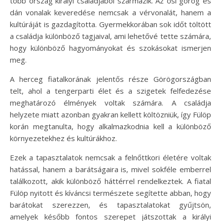
több ország királyi családjából származik. Az ősi görög és
dán vonalak keveredése nemcsak a vérvonalát, hanem a
kultúráját is gazdagította. Gyermekkorában sok időt töltött
a családja különböző tagjaival, ami lehetővé tette számára,
hogy különböző hagyományokat és szokásokat ismerjen
meg.
A herceg fiatalkorának jelentős része Görögországban
telt, ahol a tengerparti élet és a szigetek felfedezése
meghatározó élmények voltak számára. A családja
helyzete miatt azonban gyakran kellett költözniük, így Fülöp
korán megtanulta, hogy alkalmazkodnia kell a különböző
környezetekhez és kultúrákhoz.
Ezek a tapasztalatok nemcsak a felnőttkori életére voltak
hatással, hanem a barátságaira is, mivel sokféle emberrel
találkozott, akik különböző háttérrel rendelkeztek. A fiatal
Fülöp nyitott és kíváncsi természete segítette abban, hogy
barátokat szerezzen, és tapasztalatokat gyűjtsön,
amelyek később fontos szerepet játszottak a királyi