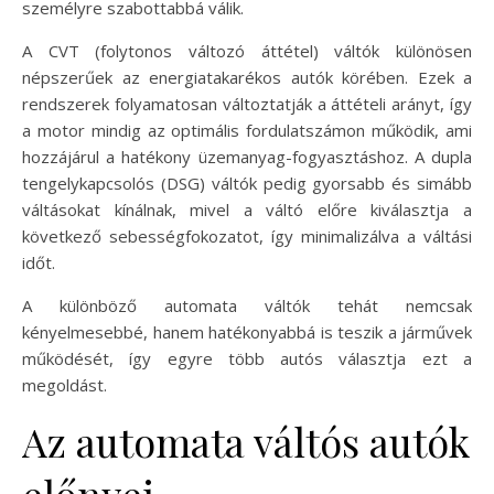
személyre szabottabbá válik.
A CVT (folytonos változó áttétel) váltók különösen
népszerűek az energiatakarékos autók körében. Ezek a
rendszerek folyamatosan változtatják a áttételi arányt, így
a motor mindig az optimális fordulatszámon működik, ami
hozzájárul a hatékony üzemanyag-fogyasztáshoz. A dupla
tengelykapcsolós (DSG) váltók pedig gyorsabb és simább
váltásokat kínálnak, mivel a váltó előre kiválasztja a
következő sebességfokozatot, így minimalizálva a váltási
időt.
A különböző automata váltók tehát nemcsak
kényelmesebbé, hanem hatékonyabbá is teszik a járművek
működését, így egyre több autós választja ezt a
megoldást.
Az automata váltós autók
előnyei