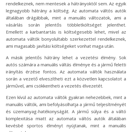
rendelkeznek, nem mentesek a hátrányoktól sem. Az egyik
legnagyobb hátrány a költség. Az automata váltós autók
általában drágábbak, mint a manuális változatok, ami a
vásárlás során jelentős többletköltséget jelenthet.
Emellett a karbantartás is költségesebb lehet, mivel az
automata váltók bonyolultabb szerkezettel rendelkeznek,
ami magasabb javítási költségeket vonhat maga után.
A másik jelentős hátrány lehet a vezetési élmény. Sok
autós számára a manuális váltás élménye és a jármű feletti
irányítás érzése fontos. Az automata váltók használata
során a vezető elveszítheti ezt a közvetlen kapcsolatot a
járművel, ami csökkentheti a vezetés élvezetét.
Ezen kívül az automata váltók gyakran nehezebbek, mint a
manuális váltók, ami befolyásolhatja a jármű teljesítményét
és üzemanyag-hatékonyságát. A jármű súlya és a váltó
komplexitása miatt az automata váltós autók általában
kevésbé sportos élményt nyújtanak, mint a manuális