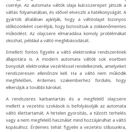
cseréje. Az automata váltók olaja kulcsszerepet játszik a
váltás folyamatában, és idővel elveszíti a hatékonyságát. A
gyártók általában ajánlják, hogy a váltóolajat bizonyos
időközönként cseréljük, hogy biztosítsuk a zökkenőmentes
működést. Az olajcsere elmaradása komoly problémákat
okozhat, például a váltó meghibásodását.
Emellett fontos figyelni a váltó elektronikai rendszerének
állapotára is. A modern automata váltók sok esetben
bonyolult elektronikai vezérléssel rendelkeznek, amelyeket
rendszeresen ellenőrizni kell. Ha a váltó nem működik
megfelelően, érdemes szakemberhez fordulni, hogy
elkerüljük a további károkat.
A rendszeres karbantartás és a megfelelő olajcsere
mellett a vezetési szokások is befolyásolják az automata
váltó élettartamát. A hirtelen gyorsítás, a túlzott terhelés
vagy a nem megfelelő használat mind hozzájárulhat a váltó
kopásához. Érdemes tehát figyelni a vezetési stílusunkra,