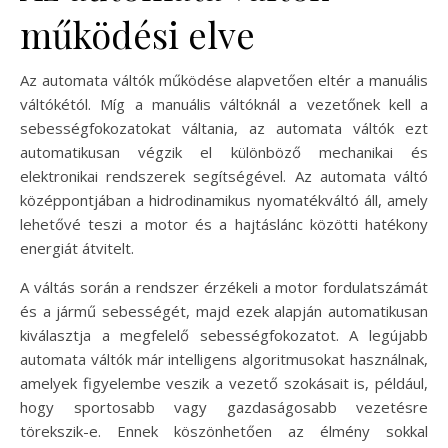
működési elve
Az automata váltók működése alapvetően eltér a manuális
váltókétól. Míg a manuális váltóknál a vezetőnek kell a
sebességfokozatokat váltania, az automata váltók ezt
automatikusan végzik el különböző mechanikai és
elektronikai rendszerek segítségével. Az automata váltó
középpontjában a hidrodinamikus nyomatékváltó áll, amely
lehetővé teszi a motor és a hajtáslánc közötti hatékony
energiát átvitelt.
A váltás során a rendszer érzékeli a motor fordulatszámát
és a jármű sebességét, majd ezek alapján automatikusan
kiválasztja a megfelelő sebességfokozatot. A legújabb
automata váltók már intelligens algoritmusokat használnak,
amelyek figyelembe veszik a vezető szokásait is, például,
hogy sportosabb vagy gazdaságosabb vezetésre
törekszik-e. Ennek köszönhetően az élmény sokkal