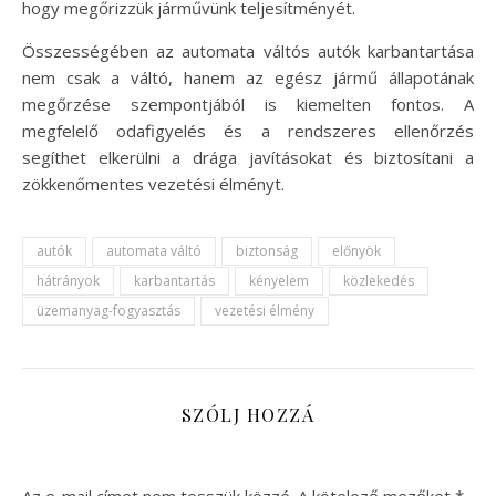
hogy megőrizzük járművünk teljesítményét.
Összességében az automata váltós autók karbantartása
nem csak a váltó, hanem az egész jármű állapotának
megőrzése szempontjából is kiemelten fontos. A
megfelelő odafigyelés és a rendszeres ellenőrzés
segíthet elkerülni a drága javításokat és biztosítani a
zökkenőmentes vezetési élményt.
autók
automata váltó
biztonság
előnyök
hátrányok
karbantartás
kényelem
közlekedés
üzemanyag-fogyasztás
vezetési élmény
SZÓLJ HOZZÁ
Az e-mail címet nem tesszük közzé.
A kötelező mezőket
*