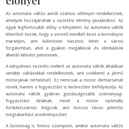
Az automata váltós autók számos előnnyel rendelkeznek,
amelyek hozzájárulnak a vezetési élmény javulásához. Az
egyik legfontosabb előny a kényelem. Az automata váltók
lehetővé teszik, hogy a vezető mindkét keze a kormányon
maradjon, ami különösen hasznos lehet a városi
forgalomban, ahol a gyakori megállások és elindulások
állandó kihívást jelentenek.
A kényelmes vezetés mellett az automata váltók általában
simább váltásokkal rendelkeznek, ami csökkenti a jármű
motorjának terhelését. Ez nemcsak a motor élettartamát
növeli, hanem a fogyasztást is kedvezően befolyásolja. Az
automata váltók gyakran gazdaságosabb üzemanyag-
fogyasztást kínálnak, mivel a motor optimális
fordulatszámon dolgozik, ami hosszú távon jelentős
megtakarítást eredményezhet.
A biztonság is fontos szempont, amikor automata váltós