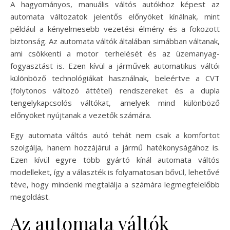
A hagyományos, manuális váltós autókhoz képest az
automata változatok jelentős előnyöket kínálnak, mint
például a kényelmesebb vezetési élmény és a fokozott
biztonság. Az automata váltók általában simábban váltanak,
ami csökkenti a motor terhelését és az üzemanyag-
fogyasztást is. Ezen kívül a járművek automatikus váltói
különböző technológiákat használnak, beleértve a CVT
(folytonos változó áttétel) rendszereket és a dupla
tengelykapcsolós váltókat, amelyek mind különböző
előnyöket nyújtanak a vezetők számára.
Egy automata váltós autó tehát nem csak a komfortot
szolgálja, hanem hozzájárul a jármű hatékonyságához is.
Ezen kívül egyre több gyártó kínál automata váltós
modelleket, így a választék is folyamatosan bővül, lehetővé
téve, hogy mindenki megtalálja a számára legmegfelelőbb
megoldást.
Az automata váltók